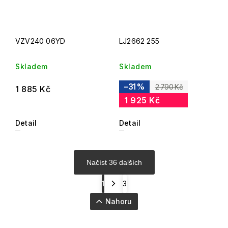
VZV240 06YD
LJ2662 255
Skladem
Skladem
–31 %
2 790 Kč
1 885 Kč
1 925 Kč
Detail
Detail
Načíst 36 dalších
1
3
Nahoru