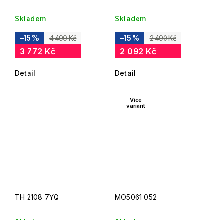
Skladem
Skladem
–15 %
–15 %
4 490 Kč
2 490 Kč
3 772 Kč
2 092 Kč
Detail
Detail
Více
variant
TH 2108 7YQ
MO5061 052