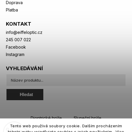
Doprava
Platba
KONTAKT
info
@
eiffeloptic.cz
245 007 022
Facebook
Instagram
VYHLEDÁVÁNÍ
Hledat
Dioptrické brýle
Sluneční brýle
Tento web používá soubory cookie. Dalším procházením
Sportovní brýle
Kontaktní čočky
tohoto webu vyjadřujete souhlas s jejich používáním.. Více