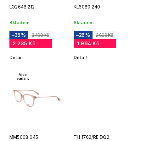
LO2648 212
KL6080 240
Skladem
Skladem
–35 %
–26 %
3 490 Kč
2 690 Kč
2 235 Kč
1 964 Kč
Detail
Detail
Více
variant
MM5008 045
TH 1762/RE DQ2