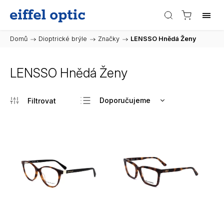
Domů
/
Dioptrické brýle
/
Značky
/
LENSSO Hnědá Ženy
LENSSO Hnědá Ženy
Doporučujeme
Nejlevnější
Nejdražší
Nejprodávanější
Abecedně