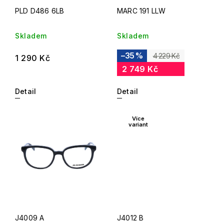
PLD D486 6LB
MARC 191 LLW
Skladem
Skladem
–35 %
4 229 Kč
1 290 Kč
2 749 Kč
Detail
Detail
Více
variant
J4009 A
J4012 B