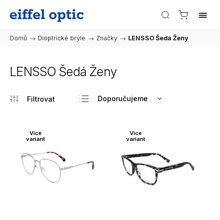
Domů
/
Dioptrické brýle
/
Značky
/
LENSSO Šedá Ženy
LENSSO Šedá Ženy
Doporučujeme
Nejlevnější
Nejdražší
Více
Více
variant
variant
Nejprodávanější
Abecedně