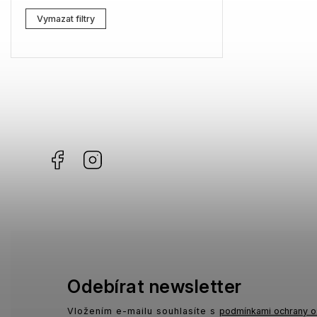
Lacoste
0
Vymazat filtry
Kenzo
0
Carrera
0
G-Star RAW
0
Jil Sander
0
Facebook
Instagram
Marc Jacobs
0
Missoni
0
Moschino
0
Zadig & Voltaire
0
MICHAEL KORS
0
Odebírat newsletter
David Beckham
0
Vložením e-mailu souhlasíte s
podmínkami ochrany o