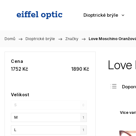
Dioptrické brýle
Domů
/
Dioptrické brýle
/
Značky
/
Love Moschino Oranžov
Love
Cena
1752
Kč
1890
Kč
Dopor
Velikost
Nejlev
S
Nejdra
0
Více var
Nejpr
M
1
Abec
L
1