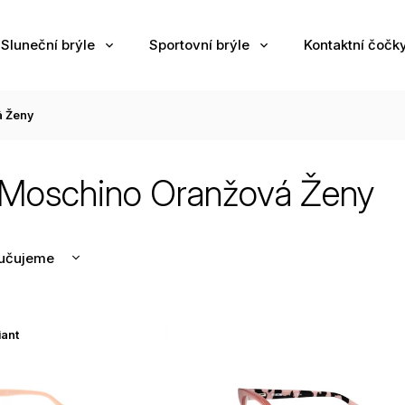
Sluneční brýle
Sportovní brýle
Kontaktní čočk
á Ženy
 Moschino Oranžová Ženy
učujeme
nější
žší
iant
odávanější
edně