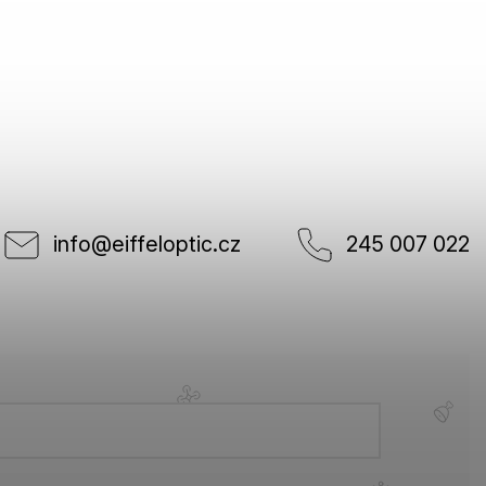
info
@
eiffeloptic.cz
245 007 022