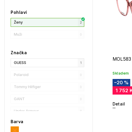
Pohlaví
Ženy
2
Muži
0
Značka
MOL583
GUESS
1
Skladem
Polaroid
0
–20 %
Tommy Hilfiger
0
1 752 
GANT
0
Detail
Under Armour
0
Barva
Privé Revaux
0