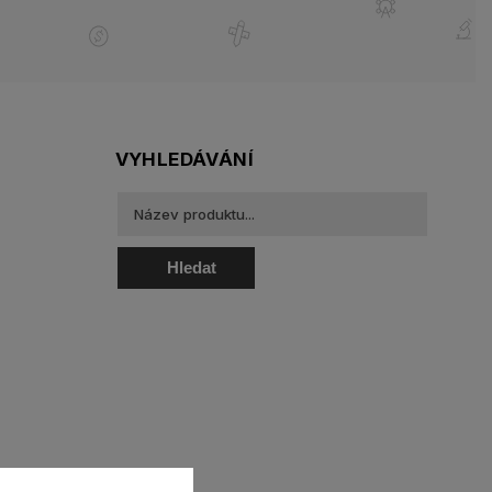
VYHLEDÁVÁNÍ
Hledat
oztoky a oční kapky