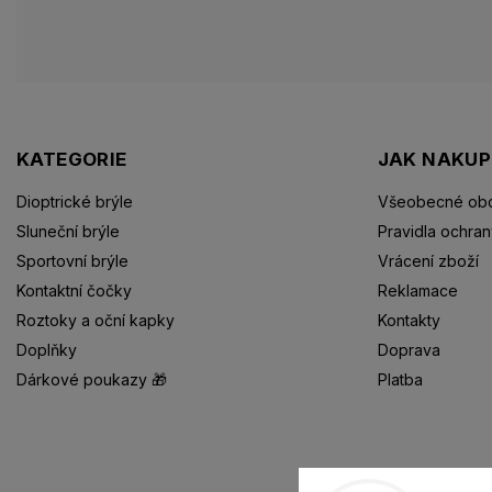
KATEGORIE
JAK NAKU
Dioptrické brýle
Všeobecné obc
Sluneční brýle
Pravidla ochran
Sportovní brýle
Vrácení zboží
Kontaktní čočky
Reklamace
Roztoky a oční kapky
Kontakty
Doplňky
Doprava
Dárkové poukazy 🎁
Platba
Dioptrické brýle