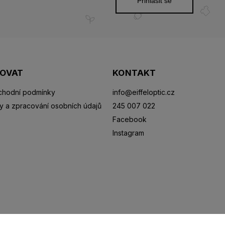
Přihlásit se
POVAT
KONTAKT
hodní podmínky
info
@
eiffeloptic.cz
y a zpracování osobních údajů
245 007 022
Facebook
Instagram
Sluneční brýle
Sportovní brýle
Kontaktní čočky
R