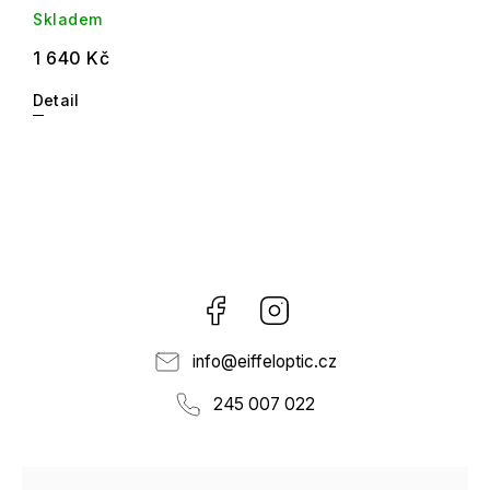
Skladem
1 640 Kč
Detail
Facebook
Instagram
info
@
eiffeloptic.cz
245 007 022