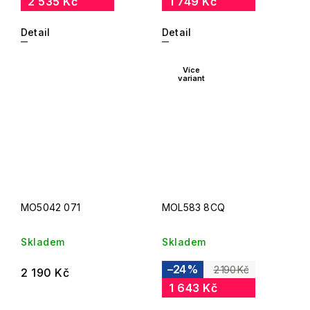
2 535 Kč
1 749 Kč
Detail
Detail
Více
variant
MO5042 071
MOL583 8CQ
Skladem
Skladem
–24 %
2 190 Kč
2 190 Kč
1 643 Kč