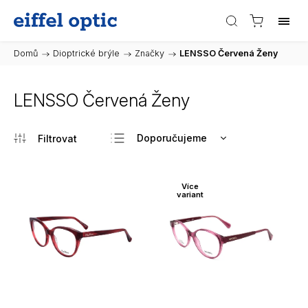
Domů
/
Dioptrické brýle
/
Značky
/
LENSSO Červená Ženy
LENSSO Červená Ženy
Doporučujeme
Nejlevnější
Nejdražší
Více
variant
Nejprodávanější
Abecedně