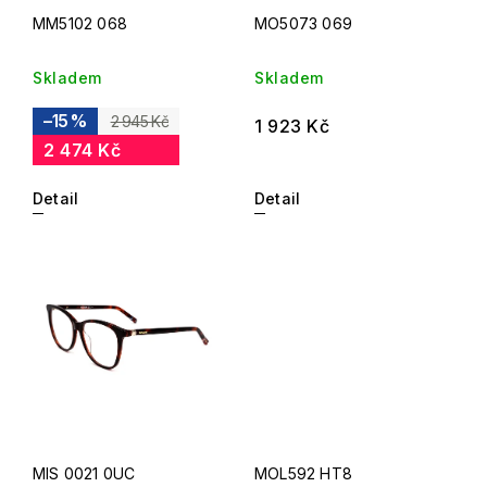
MM5102 068
MO5073 069
Skladem
Skladem
–15 %
2 945 Kč
1 923 Kč
2 474 Kč
Detail
Detail
MIS 0021 0UC
MOL592 HT8