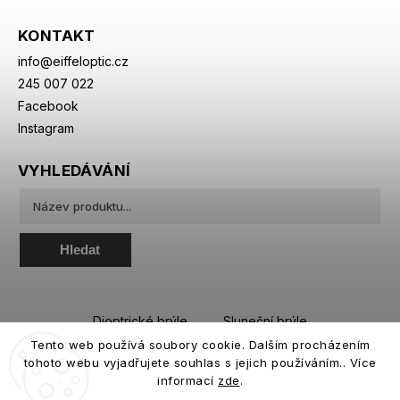
KONTAKT
info
@
eiffeloptic.cz
245 007 022
Facebook
Instagram
VYHLEDÁVÁNÍ
Hledat
Dioptrické brýle
Sluneční brýle
Tento web používá soubory cookie. Dalším procházením
Sportovní brýle
Kontaktní čočky
tohoto webu vyjadřujete souhlas s jejich používáním.. Více
Roztoky a oční kapky
informací
zde
.