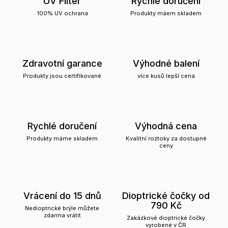
UV Filter
Rychlé doručení
100% UV ochrana
Produkty máem skladem
Zdravotní garance
Výhodné balení
Produkty jsou certifikované
více kusů lepší cena
Rychlé doručení
Výhodná cena
Produkty máme skladem
Kvalitní roztoky za dostupné
ceny
Vrácení do 15 dnů
Dioptrické čočky od
790 Kč
Nedioptrické brýle můžete
zdarma vrátit
Zakázkové dioptrické čočky
vyrobené v ČR