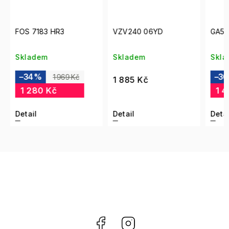
FOS 7183 HR3
VZV240 06YD
GA500
Skladem
Skladem
Skla
–34 %
–30
1 969 Kč
1 885 Kč
1 280 Kč
1 4
Detail
Detail
Detai
Facebook
Instagram