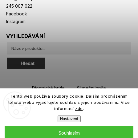
245 007 022
Facebook
Instagram
VYHLEDÁVÁNÍ
Hledat
Dioptrické brýle
Sluneční brýle
Tento web používá soubory cookie. Dalším procházením
Sportovní brýle
Kontaktní čočky
tohoto webu vyjadřujete souhlas s jejich používáním.. Více
Roztoky a oční kapky
informací
zde
.
Nastavení
Souhlasím