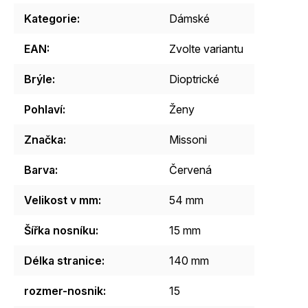
Kategorie
:
Dámské
EAN
:
Zvolte variantu
Brýle
:
Dioptrické
Pohlaví
:
Ženy
Značka
:
Missoni
Barva
:
Červená
Velikost v mm
:
54 mm
Šířka nosníku
:
15 mm
Délka stranice
:
140 mm
rozmer-nosnik
:
15