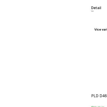
Detail
Více var
PLD D46