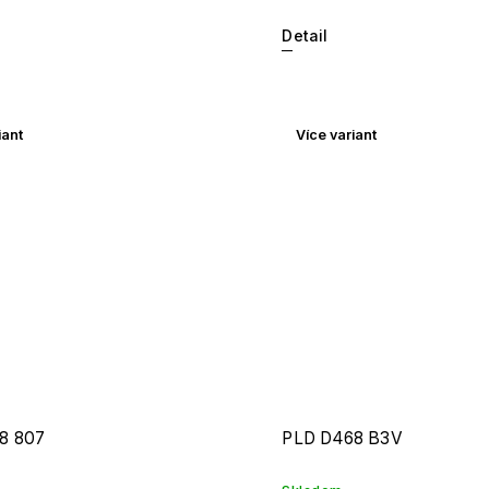
Detail
iant
Více variant
8 807
PLD D468 B3V