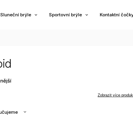
Sluneční brýle
Sportovní brýle
Kontaktní čočk
oid
nější
Zobrazit více produk
učujeme
nější
žší