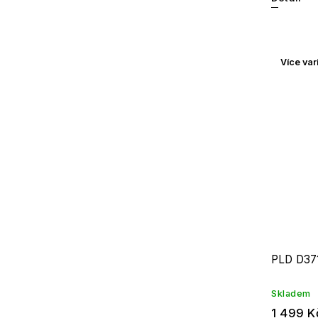
Více var
PLD D37
Skladem
1 499 K