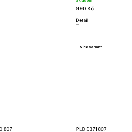
Skladem
990 Kč
Detail
Více variant
0 807
PLD D371 807