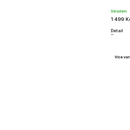
Skladem
1 499 K
Detail
Více var