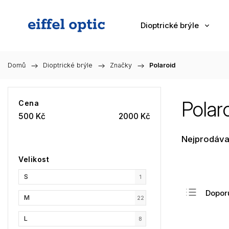
Dioptrické brýle
Domů
/
Dioptrické brýle
/
Značky
/
Polaroid
Polar
Cena
500
Kč
2000
Kč
Nejprodáva
Velikost
S
1
Dopor
M
22
Nejlev
L
8
Nejdra