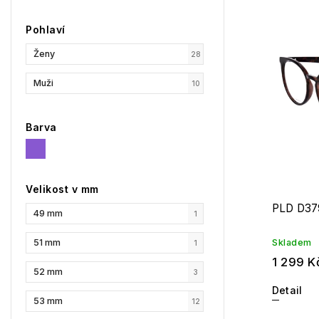
Nejpr
Pohlaví
Abec
Ženy
28
Muži
10
Barva
Velikost v mm
PLD D37
49 mm
1
51 mm
Skladem
1
1 299 K
52 mm
3
Detail
53 mm
12