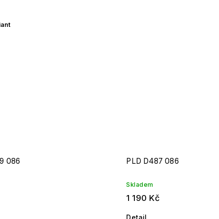
iant
9 086
PLD D487 086
Skladem
1 190 Kč
Detail