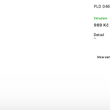
PLD D46
Skladem
989 Kč
Detail
Více var