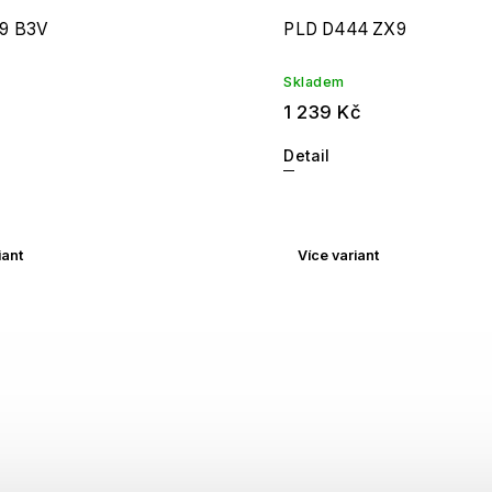
9 B3V
PLD D444 ZX9
Skladem
1 239 Kč
Detail
iant
Více variant