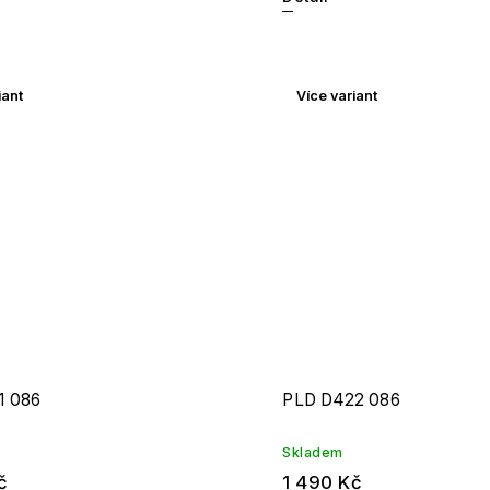
iant
Více variant
1 086
PLD D422 086
Skladem
č
1 490 Kč