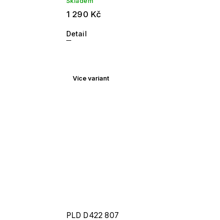
Skladem
1 290 Kč
Detail
Více variant
PLD D422 807