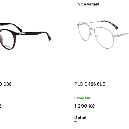
Více variant
odávanější
edně
9 086
PLD D486 6LB
Skladem
č
1 290 Kč
Detail