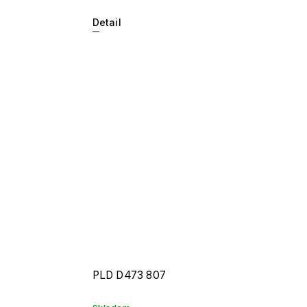
Detail
PLD D473 807