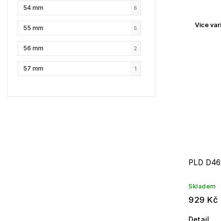
54 mm
6
Více var
55 mm
5
56 mm
2
57 mm
1
PLD D46
Skladem
929 Kč
Detail