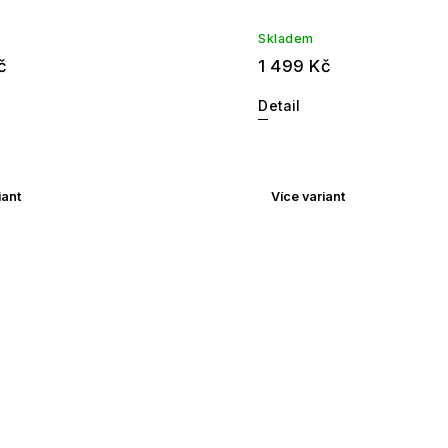
Skladem
č
1 499 Kč
Detail
iant
Více variant