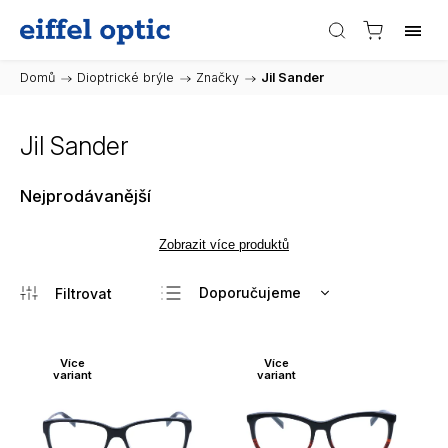
Domů
/
Dioptrické brýle
/
Značky
/
Jil Sander
Jil Sander
Nejprodávanější
Zobrazit více produktů
Doporučujeme
Nejlevnější
Nejdražší
Více
Více
variant
variant
Nejprodávanější
Abecedně