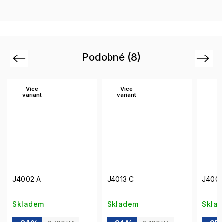
Podobné (8)
Previous
Next
Více
Více
variant
variant
J4002 A
J4013 C
J400
Skladem
Skladem
Skla