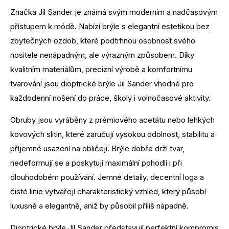
Značka Jil Sander je známá svým moderním a nadčasovým
přístupem k módě. Nabízí brýle s elegantní estetikou bez
zbytečných ozdob, které podtrhnou osobnost svého
nositele nenápadným, ale výrazným způsobem. Díky
kvalitním materiálům, precizní výrobě a komfortnímu
tvarování jsou dioptrické brýle Jil Sander vhodné pro
každodenní nošení do práce, školy i volnočasové aktivity.
Obruby jsou vyráběny z prémiového acetátu nebo lehkých
kovových slitin, které zaručují vysokou odolnost, stabilitu a
příjemné usazení na obličeji. Brýle dobře drží tvar,
nedeformují se a poskytují maximální pohodlí i při
dlouhodobém používání. Jemné detaily, decentní loga a
čisté linie vytvářejí charakteristický vzhled, který působí
luxusně a elegantně, aniž by působil příliš nápadně.
Dioptrické brýle Jil Sander představují perfektní kompromis