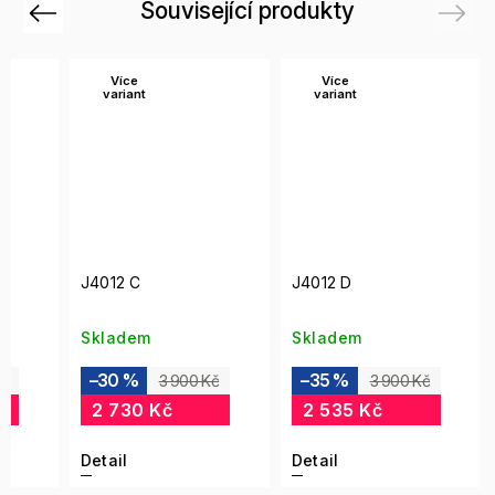
Související produkty
Previous
Next
Více
Více
variant
variant
J4012 C
J4012 D
Skladem
Skladem
–30 %
–35 %
Kč
3 900 Kč
3 900 Kč
2 730 Kč
2 535 Kč
Detail
Detail