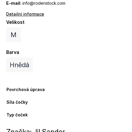
E-mail:
info@rodenstock.com
Detailní informace
Velikost
M
Barva
Hnědá
Povrchová úprava
Síla čočky
Typ čoček
Značka:
Jil Sander