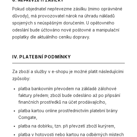
6. NEPŘEVZETÍ ZÁSILKY
Pokud objednatel nepřevezme zásilku (mimo oprávněné
důvody), má provozovatel nárok na úhradu nákladů
spojených s neúspěšným doručením. U opětovného
odeslání bude účtováno nové poštovné a manipulační
poplatky dle aktuálního ceníku dopravy.
IV. PLATEBNÍ PODMÍNKY
Za zboží a služby v e-shopu je možné platit následujícími
způsoby:
platba bankovním převodem na základě zálohové
faktury předem; zboží bude odesláno až po připsání
finančních prostředků na účet prodávajícího,
platba kartou online prostřednictvím platební brány
Comgate,
platba na dobírku, tzn. při převzetí zboží kurýrem,
platba v hotovosti nebo kartou na odběrných místech