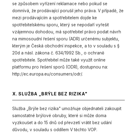
se způsobem vyřízení reklamace nebo pokud se
domnívá, že prodávající porušil jeho práva. V případě, že
mezi prodávajícím a spotřebitelem dojde ke
spotřebitelskému sporu, který se nepodaří vyřešit
vzájemnou dohodou, má spotřebitel právo podat návrh
na mimosoudní řešení sporu (ADR) určenému subjektu,
kterým je Česká obchodní inspekce, a to v souladu s §
20d a násl. zákona č. 634/1992 Sb., o ochraně
spotřebitele. Spotřebitel může také využít online
platformu pro řešení sporů (ODR), dostupnou na:
http://ec.europa.eu/consumers/odr/.
X. SLUŽBA „BRÝLE BEZ RIZIKA"
Služba „Brýle bez rizika" umožňuje objednateli zakoupit
samostatné brýlové obruby, které si může doma
vyzkoušet a do 15 dnů od převzetí vrátit bez udání
důvodu, v souladu s oddílem V těchto VOP.