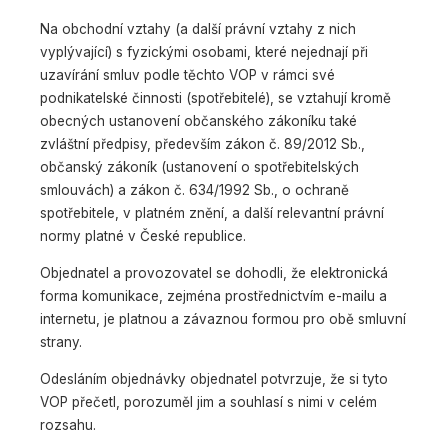
Na obchodní vztahy (a další právní vztahy z nich
vyplývající) s fyzickými osobami, které nejednají při
uzavírání smluv podle těchto VOP v rámci své
podnikatelské činnosti (spotřebitelé), se vztahují kromě
obecných ustanovení občanského zákoníku také
zvláštní předpisy, především zákon č. 89/2012 Sb.,
občanský zákoník (ustanovení o spotřebitelských
smlouvách) a zákon č. 634/1992 Sb., o ochraně
spotřebitele, v platném znění, a další relevantní právní
normy platné v České republice.
Objednatel a provozovatel se dohodli, že elektronická
forma komunikace, zejména prostřednictvím e-mailu a
internetu, je platnou a závaznou formou pro obě smluvní
strany.
Odesláním objednávky objednatel potvrzuje, že si tyto
VOP přečetl, porozuměl jim a souhlasí s nimi v celém
rozsahu.