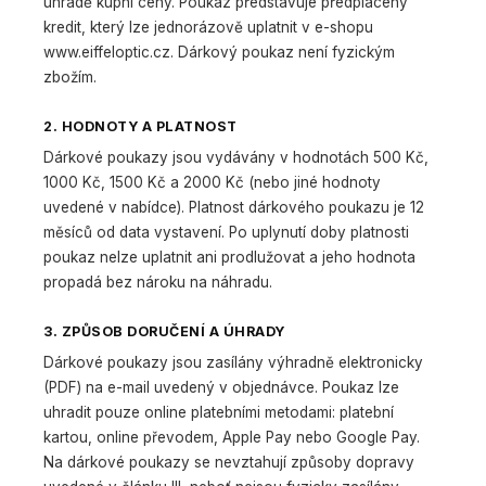
úhradě kupní ceny. Poukaz představuje předplacený
kredit, který lze jednorázově uplatnit v e-shopu
www.eiffeloptic.cz. Dárkový poukaz není fyzickým
zbožím.
2. HODNOTY A PLATNOST
Dárkové poukazy jsou vydávány v hodnotách 500 Kč,
1000 Kč, 1500 Kč a 2000 Kč (nebo jiné hodnoty
uvedené v nabídce). Platnost dárkového poukazu je 12
měsíců od data vystavení. Po uplynutí doby platnosti
poukaz nelze uplatnit ani prodlužovat a jeho hodnota
propadá bez nároku na náhradu.
3. ZPŮSOB DORUČENÍ A ÚHRADY
Dárkové poukazy jsou zasílány výhradně elektronicky
(PDF) na e-mail uvedený v objednávce. Poukaz lze
uhradit pouze online platebními metodami: platební
kartou, online převodem, Apple Pay nebo Google Pay.
Na dárkové poukazy se nevztahují způsoby dopravy