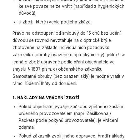
ke své povaze nelze vrátit (například z hygienických
důvodů),
u zboží, které rychle podléhá zkáze.
Právo na odstoupení od smlouvy do 15 dnů bez udání
důvodu se rovněž nevztahuje na dioptrické brýle
zhotovené na základě individuálních požadavků
zákazníka (obruby osazené dioptrickými skly), jelikož se
jedná o zboží upravené podle přání objednatele ve
smyslu § 1837 písm. d) občanského zákoníku.
Samostatné obruby (bez osazení skly) je možné vrátit v
rámci 15denní lhůty od doručení.
1. NÁKLADY NA VRÁCENÍ ZBOŽÍ
Pokud objednatel využije způsobu zpětného zaslání
určeného provozovatelem (např. Zásilkovna /
Packeta podle pokynů provozovatele), je vrácení
zdarma.
Pokud zákazník zvolí jiného dopravce, hradí náklady