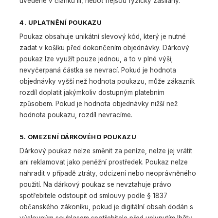
uvedené v článku III, neboť nejsou fyzicky zasílány.
4. UPLATNĚNÍ POUKAZU
Poukaz obsahuje unikátní slevový kód, který je nutné
zadat v košíku před dokončením objednávky. Dárkový
poukaz lze využít pouze jednou, a to v plné výši;
nevyčerpaná částka se nevrací. Pokud je hodnota
objednávky vyšší než hodnota poukazu, může zákazník
rozdíl doplatit jakýmkoliv dostupným platebním
způsobem. Pokud je hodnota objednávky nižší než
hodnota poukazu, rozdíl nevracíme.
5. OMEZENÍ DÁRKOVÉHO POUKAZU
Dárkový poukaz nelze směnit za peníze, nelze jej vrátit
ani reklamovat jako peněžní prostředek. Poukaz nelze
nahradit v případě ztráty, odcizení nebo neoprávněného
použití. Na dárkový poukaz se nevztahuje právo
spotřebitele odstoupit od smlouvy podle § 1837
občanského zákoníku, pokud je digitální obsah dodán s