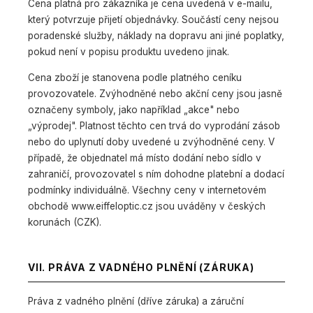
Cena platná pro zákazníka je cena uvedená v e-mailu,
který potvrzuje přijetí objednávky. Součástí ceny nejsou
poradenské služby, náklady na dopravu ani jiné poplatky,
pokud není v popisu produktu uvedeno jinak.
Cena zboží je stanovena podle platného ceníku
provozovatele. Zvýhodněné nebo akční ceny jsou jasně
označeny symboly, jako například „akce" nebo
„výprodej". Platnost těchto cen trvá do vyprodání zásob
nebo do uplynutí doby uvedené u zvýhodněné ceny. V
případě, že objednatel má místo dodání nebo sídlo v
zahraničí, provozovatel s ním dohodne platební a dodací
podmínky individuálně. Všechny ceny v internetovém
obchodě www.eiffeloptic.cz jsou uváděny v českých
korunách (CZK).
VII. PRÁVA Z VADNÉHO PLNĚNÍ (ZÁRUKA)
Práva z vadného plnění (dříve záruka) a záruční