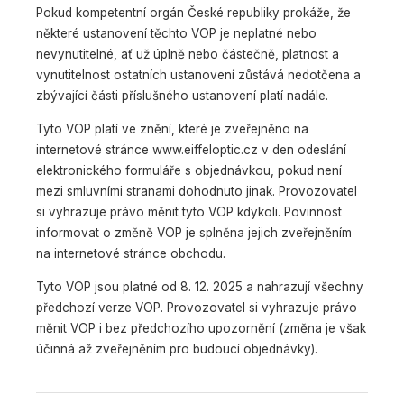
Pokud kompetentní orgán České republiky prokáže, že
některé ustanovení těchto VOP je neplatné nebo
nevynutitelné, ať už úplně nebo částečně, platnost a
vynutitelnost ostatních ustanovení zůstává nedotčena a
zbývající části příslušného ustanovení platí nadále.
Tyto VOP platí ve znění, které je zveřejněno na
internetové stránce www.eiffeloptic.cz v den odeslání
elektronického formuláře s objednávkou, pokud není
mezi smluvními stranami dohodnuto jinak. Provozovatel
si vyhrazuje právo měnit tyto VOP kdykoli. Povinnost
informovat o změně VOP je splněna jejich zveřejněním
na internetové stránce obchodu.
Tyto VOP jsou platné od 8. 12. 2025 a nahrazují všechny
předchozí verze VOP. Provozovatel si vyhrazuje právo
měnit VOP i bez předchozího upozornění (změna je však
účinná až zveřejněním pro budoucí objednávky).