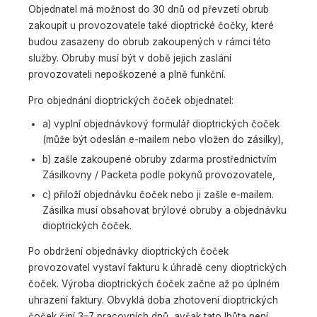
Objednatel má možnost do 30 dnů od převzetí obrub
zakoupit u provozovatele také dioptrické čočky, které
budou zasazeny do obrub zakoupených v rámci této
služby. Obruby musí být v době jejich zaslání
provozovateli nepoškozené a plně funkční.
Pro objednání dioptrických čoček objednatel:
a) vyplní objednávkový formulář dioptrických čoček
(může být odeslán e-mailem nebo vložen do zásilky),
b) zašle zakoupené obruby zdarma prostřednictvím
Zásilkovny / Packeta podle pokynů provozovatele,
c) přiloží objednávku čoček nebo ji zašle e-mailem.
Zásilka musí obsahovat brýlové obruby a objednávku
dioptrických čoček.
Po obdržení objednávky dioptrických čoček
provozovatel vystaví fakturu k úhradě ceny dioptrických
čoček. Výroba dioptrických čoček začne až po úplném
uhrazení faktury. Obvyklá doba zhotovení dioptrických
čoček činí 3–7 pracovních dnů, avšak tato lhůta není