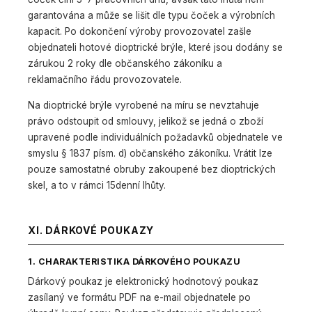
garantována a může se lišit dle typu čoček a výrobních
kapacit. Po dokončení výroby provozovatel zašle
objednateli hotové dioptrické brýle, které jsou dodány se
zárukou 2 roky dle občanského zákoníku a
reklamačního řádu provozovatele.
Na dioptrické brýle vyrobené na míru se nevztahuje
právo odstoupit od smlouvy, jelikož se jedná o zboží
upravené podle individuálních požadavků objednatele ve
smyslu § 1837 písm. d) občanského zákoníku. Vrátit lze
pouze samostatné obruby zakoupené bez dioptrických
skel, a to v rámci 15denní lhůty.
XI. DÁRKOVÉ POUKAZY
1. CHARAKTERISTIKA DÁRKOVÉHO POUKAZU
Dárkový poukaz je elektronický hodnotový poukaz
zasílaný ve formátu PDF na e-mail objednatele po