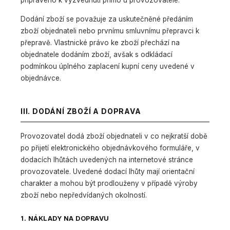
připraveno k vyzvednutí přímo u provozovatele.
Dodání zboží se považuje za uskutečněné předáním
zboží objednateli nebo prvnímu smluvnímu přepravci k
přepravě. Vlastnické právo ke zboží přechází na
objednatele dodáním zboží, avšak s odkládací
podmínkou úplného zaplacení kupní ceny uvedené v
objednávce.
III. DODÁNÍ ZBOŽÍ A DOPRAVA
Provozovatel dodá zboží objednateli v co nejkratší době
po přijetí elektronického objednávkového formuláře, v
dodacích lhůtách uvedených na internetové stránce
provozovatele. Uvedené dodací lhůty mají orientační
charakter a mohou být prodlouženy v případě výroby
zboží nebo nepředvídaných okolností.
1. NÁKLADY NA DOPRAVU