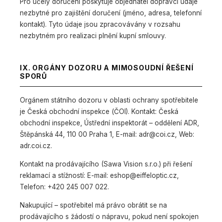
Pro účely doručení poskytuje objednatel dopravci údaje
nezbytné pro zajištění doručení (jméno, adresa, telefonní
kontakt). Tyto údaje jsou zpracovávány v rozsahu
nezbytném pro realizaci plnění kupní smlouvy.
IX. ORGÁNY DOZORU A MIMOSOUDNÍ ŘEŠENÍ
SPORŮ
Orgánem státního dozoru v oblasti ochrany spotřebitele
je Česká obchodní inspekce (ČOI). Kontakt: Česká
obchodní inspekce, Ústřední inspektorát – oddělení ADR,
Štěpánská 44, 110 00 Praha 1, E-mail: adr@coi.cz, Web:
adr.coi.cz.
Kontakt na prodávajícího (Sawa Vision s.r.o.) při řešení
reklamací a stížností: E-mail: eshop@eiffeloptic.cz,
Telefon: +420 245 007 022.
Nakupující – spotřebitel má právo obrátit se na
prodávajícího s žádostí o nápravu, pokud není spokojen