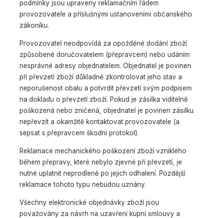
podmínky jsou upraveny reklamačním řádem
provozovatele a příslušnými ustanoveními občanského
zákoníku.
Provozovatel neodpovídá za opožděné dodání zboží
způsobené doručovatelem (přepravcem) nebo udáním
nesprávné adresy objednatelem. Objednatel je povinen
při převzetí zboží důkladně zkontrolovat jeho stav a
neporušenost obalu a potvrdit převzetí svým podpisem
na dokladu o převzetí zboží. Pokud je zásilka viditelně
poškozená nebo zničená, objednatel je povinen zásilku
nepřevzít a okamžitě kontaktovat provozovatele (a
sepsat s přepravcem škodní protokol).
Reklamace mechanického poškození zboží vzniklého
během přepravy, které nebylo zjevné při převzetí, je
nutné uplatnit neprodleně po jejich odhalení. Pozdější
reklamace tohoto typu nebudou uznány.
Všechny elektronické objednávky zboží jsou
považovány za návrh na uzavření kupní smlouvy a