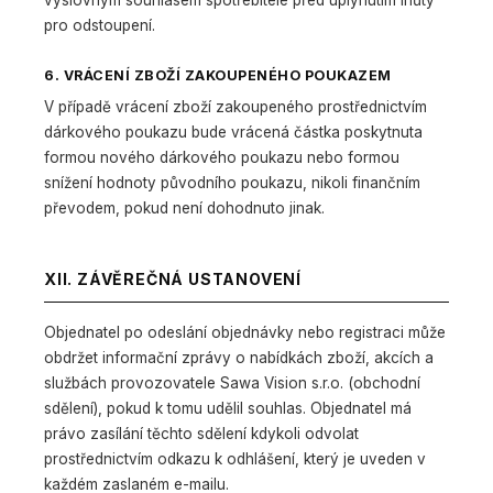
výslovným souhlasem spotřebitele před uplynutím lhůty
pro odstoupení.
6. VRÁCENÍ ZBOŽÍ ZAKOUPENÉHO POUKAZEM
V případě vrácení zboží zakoupeného prostřednictvím
dárkového poukazu bude vrácená částka poskytnuta
formou nového dárkového poukazu nebo formou
snížení hodnoty původního poukazu, nikoli finančním
převodem, pokud není dohodnuto jinak.
XII. ZÁVĚREČNÁ USTANOVENÍ
Objednatel po odeslání objednávky nebo registraci může
obdržet informační zprávy o nabídkách zboží, akcích a
službách provozovatele Sawa Vision s.r.o. (obchodní
sdělení), pokud k tomu udělil souhlas. Objednatel má
právo zasílání těchto sdělení kdykoli odvolat
prostřednictvím odkazu k odhlášení, který je uveden v
každém zaslaném e-mailu.