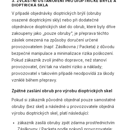
3. ZVLÁŠTNÍ USTANOVENÍ PRO DIOPTRICKÉ BRÝLE A
DIOPTRICKÁ SKLA
V případě objednávky dioptrických brýlí (obruby
osazené dioptrickými skly) nebo při dodatečné
objednávce dioptrických skel do obrub, které byly dříve
zakoupeny jako „pouze obruby", je přeprava těchto
zásilek omezená na způsoby doručení určené
provozovatelem (např. Zásilkovna / Packeta) z důvodu
bezpečné manipulace a minimalizace rizika poškození.
Pokud zákazník zvolí jiného dopravce, než stanoví
provozovatel, činí tak na vlastní riziko a náklady;
provozovatel v takovém případě neodpovídá za škody
vzniklé během přepravy.
Zpětné zaslání obrub pro výrobu dioptrických skel
Pokud si zákazník původně objednal pouze samostatné
obruby (bez skel) a následně u provozovatele objedná
výrobu dioptrických skel, platí následující:
zákazník zasílá obruby zpět zdarma prostřednictvím
Zásilkovny / Packeta podle pokynů provozovatele;