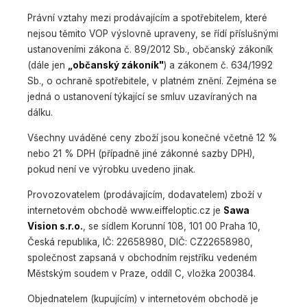
Právní vztahy mezi prodávajícím a spotřebitelem, které
nejsou těmito VOP výslovně upraveny, se řídí příslušnými
ustanoveními zákona č. 89/2012 Sb., občanský zákoník
(dále jen
„občanský zákoník"
) a zákonem č. 634/1992
Sb., o ochraně spotřebitele, v platném znění. Zejména se
jedná o ustanovení týkající se smluv uzavíraných na
dálku.
Všechny uváděné ceny zboží jsou konečné včetně 12 %
nebo 21 % DPH (případně jiné zákonné sazby DPH),
pokud není ve výrobku uvedeno jinak.
Provozovatelem (prodávajícím, dodavatelem) zboží v
internetovém obchodě www.eiffeloptic.cz je
Sawa
Vision s.r.o.
, se sídlem Korunní 108, 101 00 Praha 10,
Česká republika, IČ: 22658980, DIČ: CZ22658980,
společnost zapsaná v obchodním rejstříku vedeném
Městským soudem v Praze, oddíl C, vložka 200384.
Objednatelem (kupujícím) v internetovém obchodě je