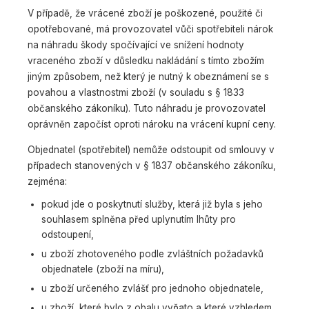
V případě, že vrácené zboží je poškozené, použité či
opotřebované, má provozovatel vůči spotřebiteli nárok
na náhradu škody spočívající ve snížení hodnoty
vraceného zboží v důsledku nakládání s tímto zbožím
jiným způsobem, než který je nutný k obeznámení se s
povahou a vlastnostmi zboží (v souladu s § 1833
občanského zákoníku). Tuto náhradu je provozovatel
oprávněn započíst oproti nároku na vrácení kupní ceny.
Objednatel (spotřebitel) nemůže odstoupit od smlouvy v
případech stanovených v § 1837 občanského zákoníku,
zejména:
pokud jde o poskytnutí služby, která již byla s jeho
souhlasem splněna před uplynutím lhůty pro
odstoupení,
u zboží zhotoveného podle zvláštních požadavků
objednatele (zboží na míru),
u zboží určeného zvlášť pro jednoho objednatele,
u zboží, které bylo z obalu vyňato a které vzhledem