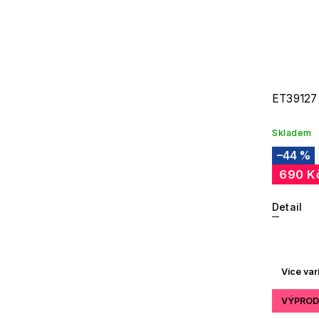
ET39127
Skladem
–44 %
690 K
Detail
Více var
VÝPROD