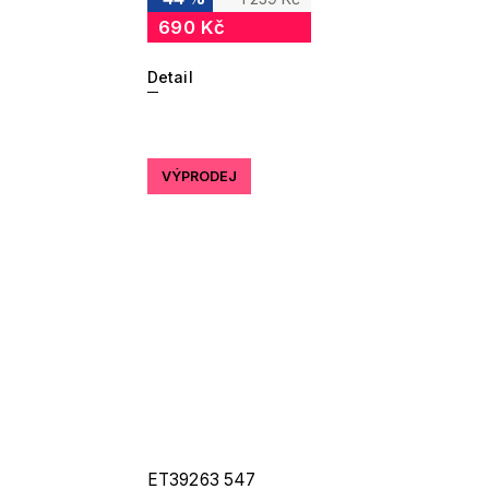
690 Kč
Detail
VÝPRODEJ
ET39263 547