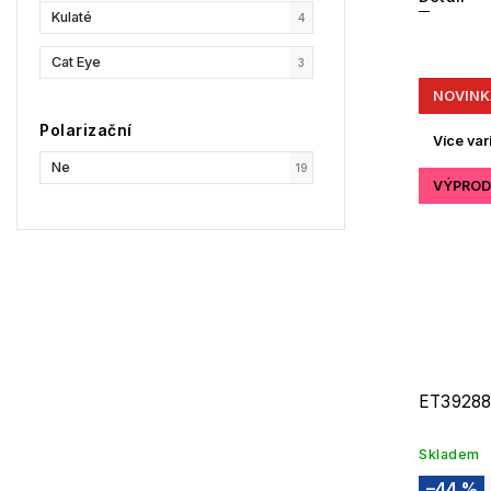
Kulaté
4
Cat Eye
3
NOVINK
Polarizační
Více var
Ne
19
VÝPROD
ET39288
Skladem
–44 %