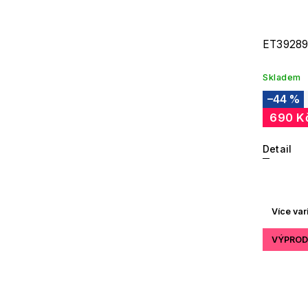
ET39289
Skladem
–44 %
690 K
Detail
Více var
VÝPROD