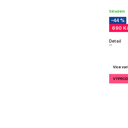
Skladem
–44 %
690 K
Detail
Více var
VÝPROD