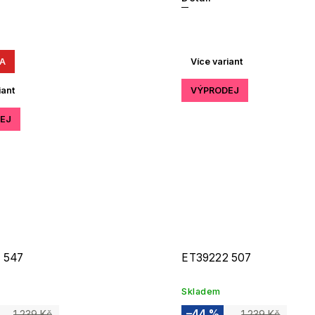
A
Více variant
iant
VÝPRODEJ
EJ
 547
ET39222 507
Skladem
–44 %
1 239 Kč
1 239 Kč