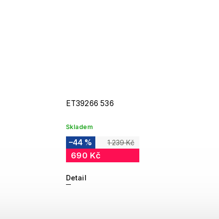
ET39266 536
Skladem
–44 %
1 239 Kč
690 Kč
Detail