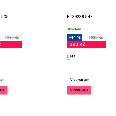
 505
ET39289 547
Skladem
–44 %
1 239 Kč
1 239 Kč
č
690 Kč
Detail
iant
Více variant
EJ
VÝPRODEJ