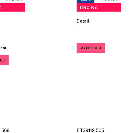
č
690 Kč
Detail
iant
VÝPRODEJ
EJ
 568
ET39119 505