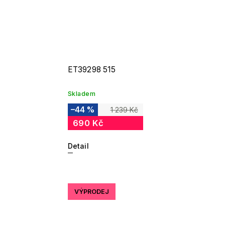
ET39298 515
Skladem
–44 %
1 239 Kč
690 Kč
Detail
VÝPRODEJ