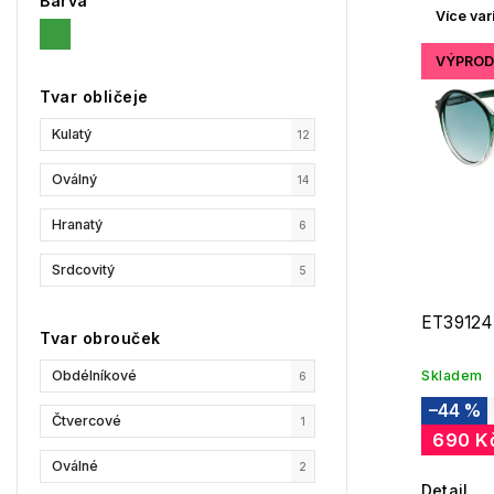
Barva
Více var
Nejpr
Abec
VÝPROD
Tvar obličeje
Kulatý
12
Oválný
14
Hranatý
6
Srdcovitý
5
ET39124
Tvar obrouček
Obdélníkové
Skladem
6
–44 %
Čtvercové
1
690 K
Oválné
2
Detail