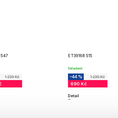
 547
ET39168 515
Skladem
–44 %
1 239 Kč
1 239 Kč
č
690 Kč
Detail