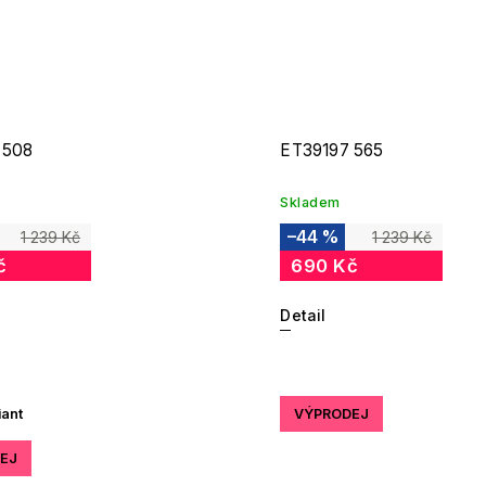
 508
ET39197 565
Skladem
–44 %
1 239 Kč
1 239 Kč
č
690 Kč
Detail
iant
VÝPRODEJ
EJ