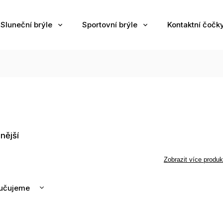
Sluneční brýle
Sportovní brýle
Kontaktní čočk
nější
Zobrazit více produk
učujeme
nější
žší