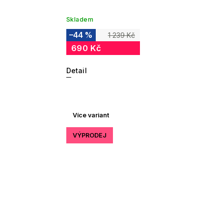
Skladem
–44 %
1 239 Kč
690 Kč
Detail
Více variant
VÝPRODEJ