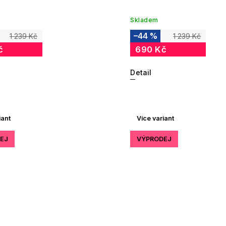
Skladem
–44 %
1 239 Kč
1 239 Kč
č
690 Kč
Detail
iant
Více variant
EJ
VÝPRODEJ