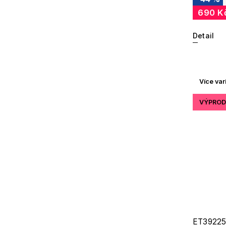
690 K
Detail
Více var
VÝPROD
ET39225