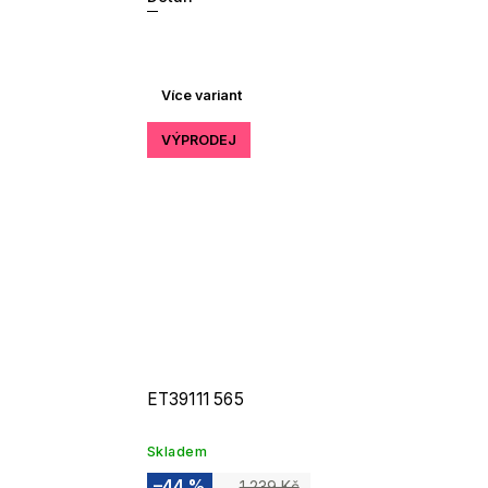
Více variant
VÝPRODEJ
ET39111 565
Skladem
–44 %
1 239 Kč