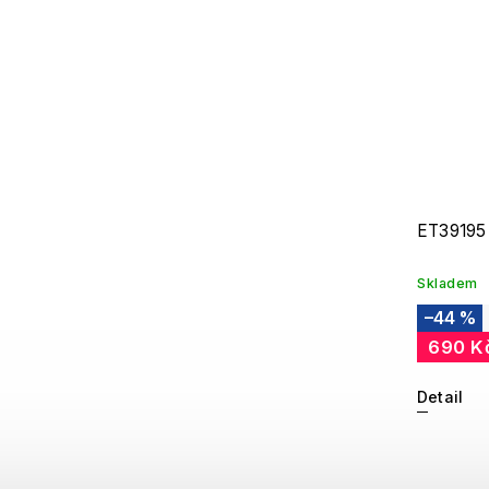
ET39195
Skladem
–44 %
690 K
Detail