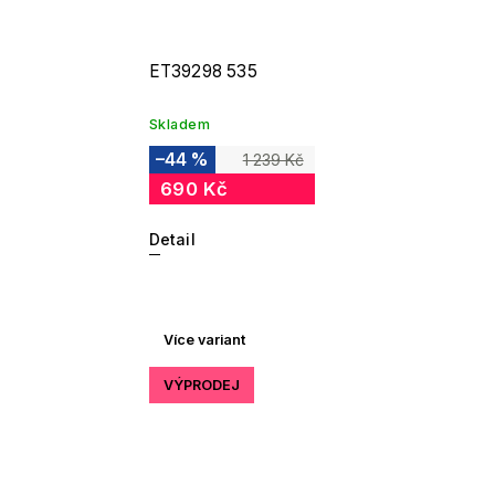
ET39298 535
Skladem
–44 %
1 239 Kč
690 Kč
Detail
Více variant
VÝPRODEJ