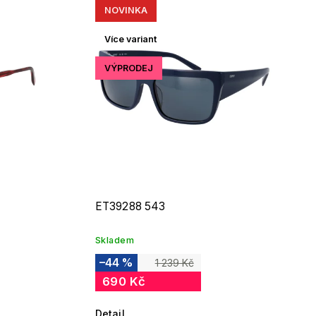
NOVINKA
Více variant
VÝPRODEJ
ET39288 543
Skladem
–44 %
1 239 Kč
690 Kč
Detail