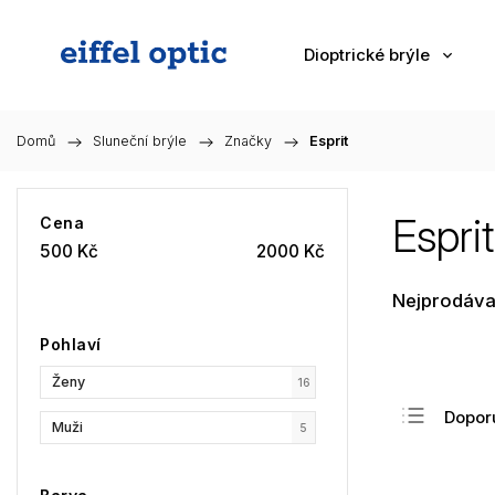
Dioptrické brýle
Domů
/
Sluneční brýle
/
Značky
/
Esprit
Esprit
Cena
500
Kč
2000
Kč
Nejprodáva
Pohlaví
Ženy
16
Dopor
Muži
5
Nejlev
Nejdra