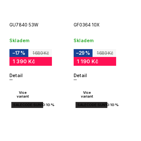
GU7840 53W
GF0364 10X
Skladem
Skladem
–17 %
–29 %
1 689 Kč
1 689 Kč
1 390 Kč
1 190 Kč
Detail
Detail
Více
Více
variant
variant
SALECODE:SUN10:10:%
SALECODE:SUN10:10:%