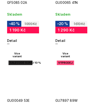
GF5085 02A
GU00065 41N
Skladem
Skladem
–40 %
–20 %
1 999 Kč
1 619 Kč
1 190 Kč
1 290 Kč
Detail
Detail
Více
Více
variant
variant
SALECODE:SUN10:10:%
VÝPRODEJ
GU00049 53E
GU7897 89W