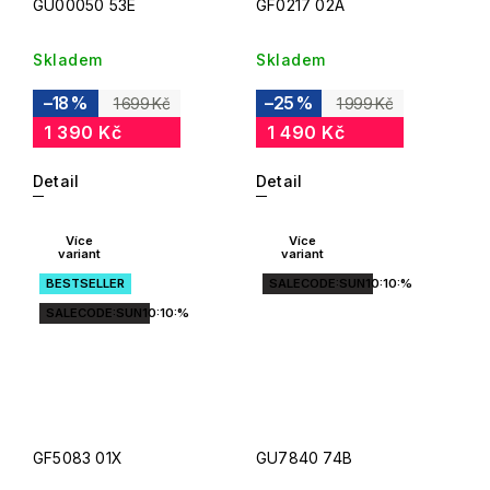
GU00050 53E
GF0217 02A
Skladem
Skladem
–18 %
–25 %
1 699 Kč
1 999 Kč
1 390 Kč
1 490 Kč
Detail
Detail
Více
Více
variant
variant
BESTSELLER
SALECODE:SUN10:10:%
SALECODE:SUN10:10:%
GF5083 01X
GU7840 74B