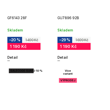
GF6143 28F
GU7896 92B
Skladem
Skladem
–20 %
–29 %
1 490 Kč
1 699 Kč
1 190 Kč
1 190 Kč
Detail
Detail
SALECODE:SUN10:10:%
Více
variant
VÝPRODEJ