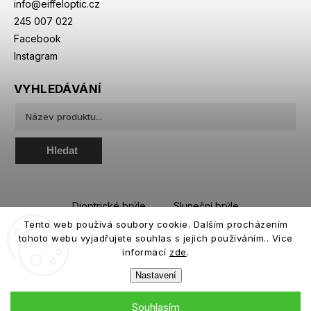
info
@
eiffeloptic.cz
245 007 022
Facebook
Instagram
VYHLEDÁVÁNÍ
Hledat
Dioptrické brýle
Sluneční brýle
Tento web používá soubory cookie. Dalším procházením
Sportovní brýle
Kontaktní čočky
tohoto webu vyjadřujete souhlas s jejich používáním.. Více
Roztoky a oční kapky
informací
zde
.
Nastavení
Souhlasím