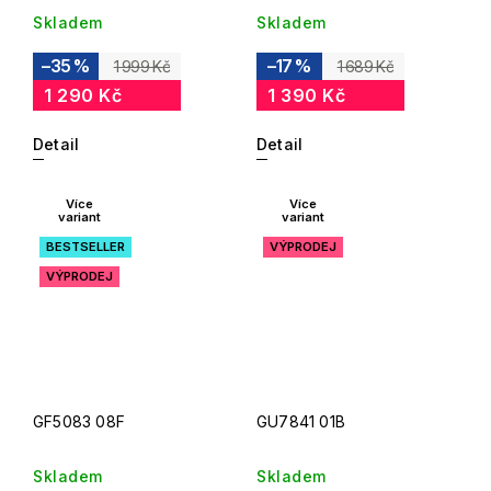
Skladem
Skladem
–35 %
–17 %
1 999 Kč
1 689 Kč
1 290 Kč
1 390 Kč
Detail
Detail
Více
Více
variant
variant
BESTSELLER
VÝPRODEJ
VÝPRODEJ
GF5083 08F
GU7841 01B
Skladem
Skladem