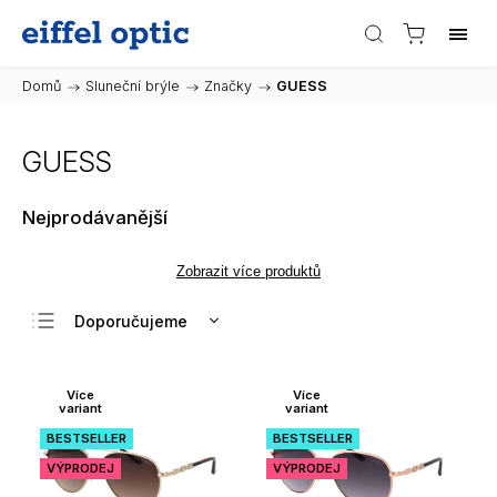
Domů
/
Sluneční brýle
/
Značky
/
GUESS
GUESS
Nejprodávanější
Zobrazit více produktů
Doporučujeme
Nejlevnější
Nejdražší
Více
Více
variant
variant
Nejprodávanější
BESTSELLER
BESTSELLER
Abecedně
VÝPRODEJ
VÝPRODEJ