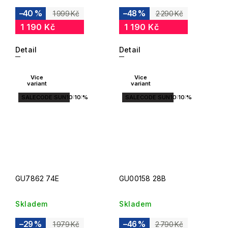
–40 %
–48 %
1 999 Kč
2 290 Kč
1 190 Kč
1 190 Kč
Detail
Detail
Více
Více
variant
variant
SALECODE:SUN10:10:%
SALECODE:SUN10:10:%
GU7862 74E
GU00158 28B
Skladem
Skladem
–29 %
–46 %
1 979 Kč
2 790 Kč