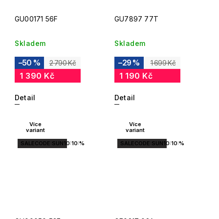
GU00171 56F
GU7897 77T
Skladem
Skladem
–50 %
–29 %
2 790 Kč
1 699 Kč
1 390 Kč
1 190 Kč
Detail
Detail
Více
Více
variant
variant
SALECODE:SUN10:10:%
SALECODE:SUN10:10:%