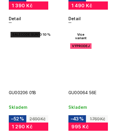
1 390 Kč
1 490 Kč
Detail
Detail
SALECODE:SUN10:10:%
Více
variant
VÝPRODEJ
GU00206 01B
GU00064 56E
Skladem
Skladem
–52 %
–43 %
2 690 Kč
1 769 Kč
1 290 Kč
995 Kč