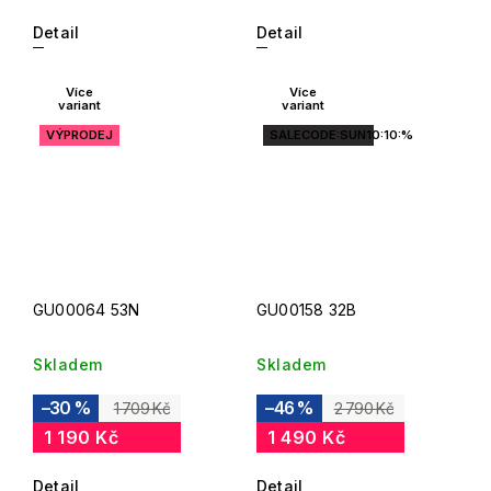
Detail
Detail
Více
Více
variant
variant
VÝPRODEJ
SALECODE:SUN10:10:%
GU00064 53N
GU00158 32B
Skladem
Skladem
–30 %
–46 %
1 709 Kč
2 790 Kč
1 190 Kč
1 490 Kč
Detail
Detail