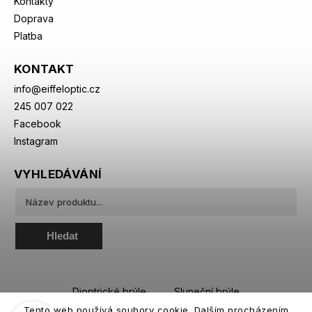
Kontakty
Doprava
Platba
KONTAKT
info
@
eiffeloptic.cz
245 007 022
Facebook
Instagram
VYHLEDÁVÁNÍ
Hledat
Dioptrické brýle
Sluneční brýle
Tento web používá soubory cookie. Dalším procházením