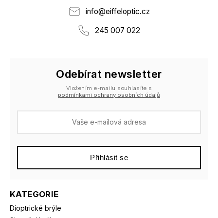
info
@
eiffeloptic.cz
245 007 022
Odebírat newsletter
Vložením e-mailu souhlasíte s
podmínkami ochrany osobních údajů
Přihlásit se
KATEGORIE
Dioptrické brýle