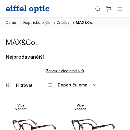
Domů
/
Dioptrické brýle
/
Značky
/
MAX&Co.
MAX&Co.
Nejprodávanější
Zobrazit více produktů
Doporučujeme
Nejlevnější
Nejdražší
Více
Více
variant
variant
Nejprodávanější
Abecedně