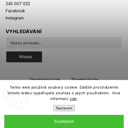
245 007 022
Facebook
Instagram
VYHLEDÁVÁNÍ
Hledat
Dioptrické brýle
Sluneční brýle
Tento web používá soubory cookie. Dalším procházením
Sportovní brýle
Kontaktní čočky
tohoto webu vyjadřujete souhlas s jejich používáním.. Více
Roztoky a oční kapky
informací
zde
.
Nastavení
Souhlasím