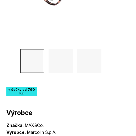
+ čočky od 790
Kč
Výrobce
Značka:
MAX&Co.
Výrobce:
Marcolin S.p.A.