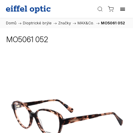
Domů
/
Dioptrické brýle
/
Značky
/
MAX&Co.
/
MO5061 052
MO5061 052