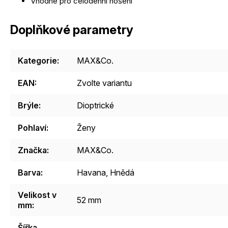
Vhodné pro celodenní nošení
Doplňkové parametry
Kategorie
:
MAX&Co.
EAN
:
Zvolte variantu
Brýle
:
Dioptrické
Pohlaví
:
Ženy
Značka
:
MAX&Co.
Barva
:
Havana
,
Hnědá
Velikost v
52 mm
mm
:
Šířka