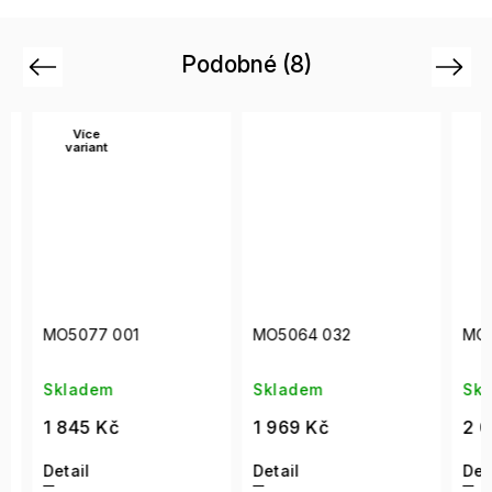
Podobné (8)
Previous
Next
Více
Ví
variant
var
MO5077 001
MO5064 032
MO50
Skladem
Skladem
Skla
1 845 Kč
1 969 Kč
2 04
Detail
Detail
Detai