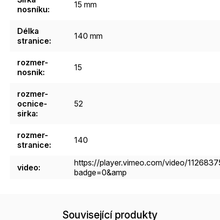
15 mm
nosníku
:
Délka
140 mm
stranice
:
rozmer-
15
nosnik
:
rozmer-
ocnice-
52
sirka
:
rozmer-
140
stranice
:
https://player.vimeo.com/video/112683
video
:
badge=0&amp
Související produkty