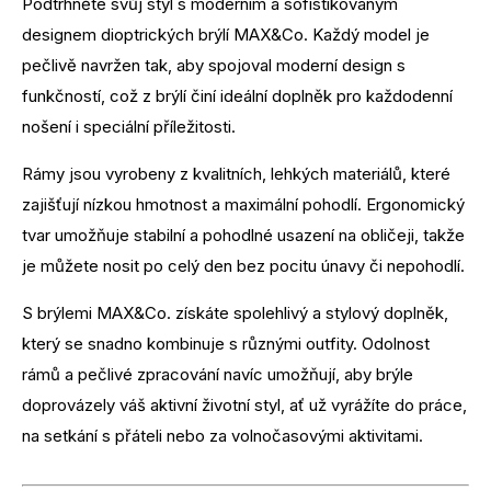
Podtrhněte svůj styl s moderním a sofistikovaným
designem dioptrických brýlí MAX&Co. Každý model je
pečlivě navržen tak, aby spojoval moderní design s
funkčností, což z brýlí činí ideální doplněk pro každodenní
nošení i speciální příležitosti.
Rámy jsou vyrobeny z kvalitních, lehkých materiálů, které
zajišťují nízkou hmotnost a maximální pohodlí. Ergonomický
tvar umožňuje stabilní a pohodlné usazení na obličeji, takže
je můžete nosit po celý den bez pocitu únavy či nepohodlí.
S brýlemi MAX&Co. získáte spolehlivý a stylový doplněk,
který se snadno kombinuje s různými outfity. Odolnost
rámů a pečlivé zpracování navíc umožňují, aby brýle
doprovázely váš aktivní životní styl, ať už vyrážíte do práce,
na setkání s přáteli nebo za volnočasovými aktivitami.