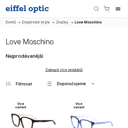
Domů
/
Dioptrické brýle
/
Značky
/
Love Moschino
Love Moschino
Nejprodávanější
Zobrazit více produktů
Doporučujeme
Nejlevnější
Nejdražší
Více
Více
variant
variant
Nejprodávanější
Abecedně