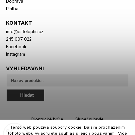
Doprava
Platba
KONTAKT
info
@
eiffeloptic.cz
245 007 022
Facebook
Instagram
VYHLEDÁVÁNÍ
Hledat
Dioptrické brýle
Sluneční brýle
Tento web používá soubory cookie. Dalším procházením
Sportovní brýle
Kontaktní čočky
tohoto webu vyjadřujete souhlas s jejich používáním.. Více