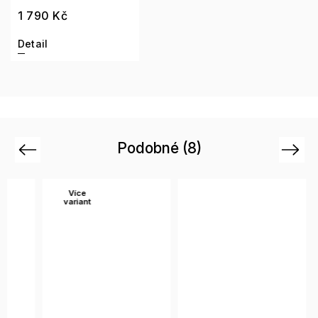
1 790 Kč
Detail
Podobné (8)
Previous
Next
Více
Ví
variant
var