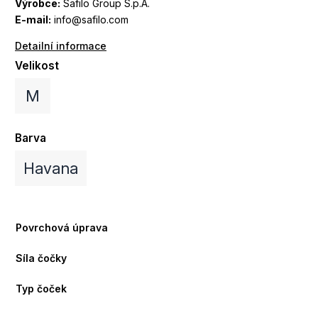
Výrobce:
Safilo Group S.p.A.
E-mail:
info@safilo.com
Detailní informace
Velikost
M
Barva
Havana
Povrchová úprava
Síla čočky
Typ čoček