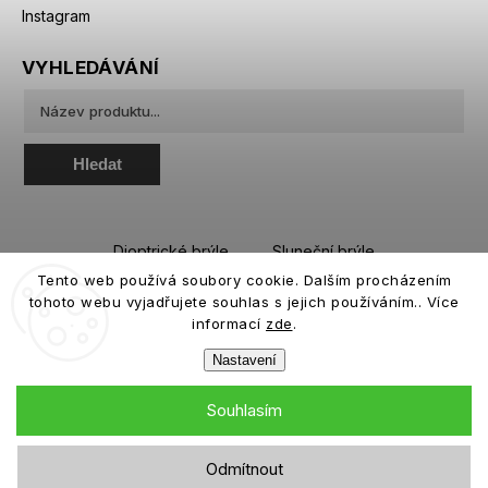
Instagram
VYHLEDÁVÁNÍ
Hledat
Dioptrické brýle
Sluneční brýle
Tento web používá soubory cookie. Dalším procházením
Sportovní brýle
Kontaktní čočky
tohoto webu vyjadřujete souhlas s jejich používáním.. Více
Roztoky a oční kapky
informací
zde
.
Nastavení
Souhlasím
Copyright 2026
eiffeloptic.cz
. Všechna práva vyhrazena.
Odmítnout
Grafický návrh vytvořil a nakódoval
Shoptak.cz