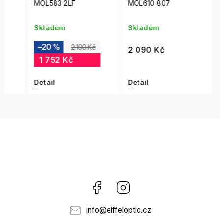
MOL583 2LF
MOL610 807
MOL5
Skladem
Skladem
Skla
–20 %
–20
2 190 Kč
2 090 Kč
1 752 Kč
1 7
Detail
Detail
Detai
Facebook
Instagram
info
@
eiffeloptic.cz