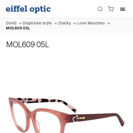
Domů
/
Dioptrické brýle
/
Značky
/
Love Moschino
/
MOL609 05L
MOL609 05L