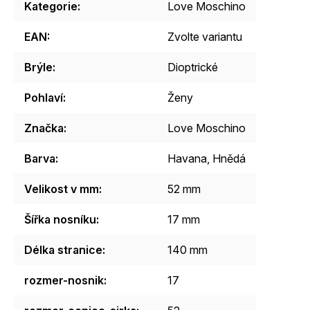
Kategorie
:
Love Moschino
EAN
:
Zvolte variantu
Brýle
:
Dioptrické
Pohlaví
:
Ženy
Značka
:
Love Moschino
Barva
:
Havana
,
Hnědá
Velikost v mm
:
52 mm
Šířka nosníku
:
17 mm
Délka stranice
:
140 mm
rozmer-nosnik
:
17