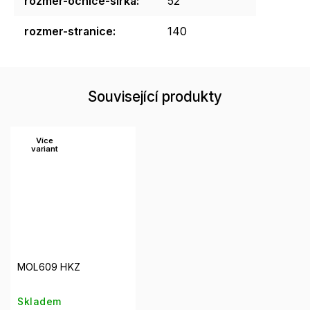
rozmer-ocnice-sirka
:
52
rozmer-stranice
:
140
Související produkty
Více
variant
MOL609 HKZ
Skladem