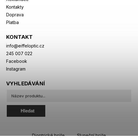
Kontakty
Doprava
Platba
KONTAKT
info
@
eiffeloptic.cz
245 007 022
Facebook
Instagram
VYHLEDÁVÁNÍ
Hledat
Dioptrické brýle
Sluneční brýle