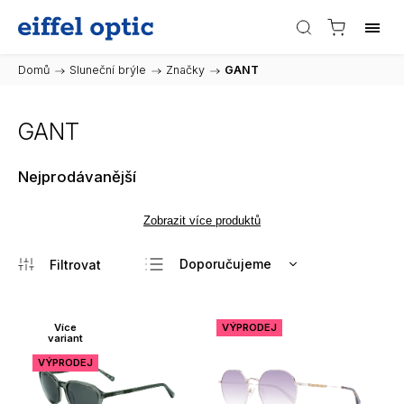
Domů
/
Sluneční brýle
/
Značky
/
GANT
GANT
Nejprodávanější
Zobrazit více produktů
Doporučujeme
Nejlevnější
Nejdražší
Více
VÝPRODEJ
variant
Nejprodávanější
VÝPRODEJ
Abecedně