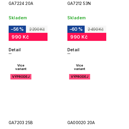
GA7224 20A
GA7212 53N
Skladem
Skladem
–56 %
–60 %
2 290 Kč
2 490 Kč
990 Kč
990 Kč
Detail
Detail
Více
Více
variant
variant
VÝPRODEJ
VÝPRODEJ
GA7203 25B
GA00020 20A