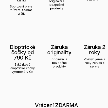
originální a
bezpečné
Sportovní brýle
produkty
můžete zdarma
vrátit
Dioptrické
Záruka
Záruka 2
čočky od
originality
roky
790 Kč
originální a
Poskytujeme 2
bezpečné
roky záruku a
Zakázkové
produkty
servis
dioptrické čočky
vyrobené v ČR
Vrácení ZDARMA