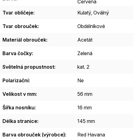
Červená
Tvar obličeje
:
Kulatý
,
Oválný
Tvar obrouček
:
Obdélníkové
Materiál obrouček
:
Acetát
Barva čočky
:
Zelená
Světelná propustnost
:
kat. 2
Polarizační
:
Ne
Velikost v mm
:
56 mm
Šířka nosníku
:
16 mm
Délka stranice
:
145 mm
Barva obrouček (výrobce)
:
Red Havana