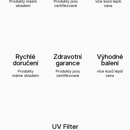
Produkty máem
Produkty jsou
více kusů lepší
skladem
certifikované
cena
Rychlé
Zdravotní
Výhodné
doručení
garance
balení
Produkty
Produkty jsou
více kusů lepší
máme skladem
certifikované
cena
UV Filter