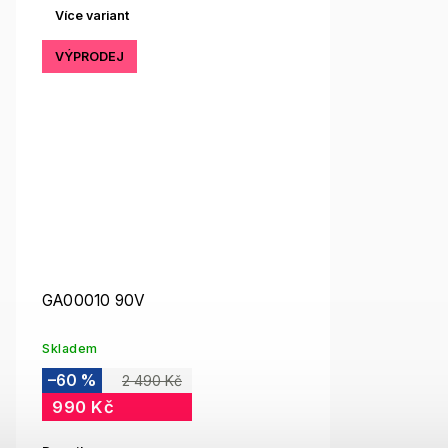
Více variant
VÝPRODEJ
GA00010 90V
Skladem
–60 %
2 490 Kč
990 Kč