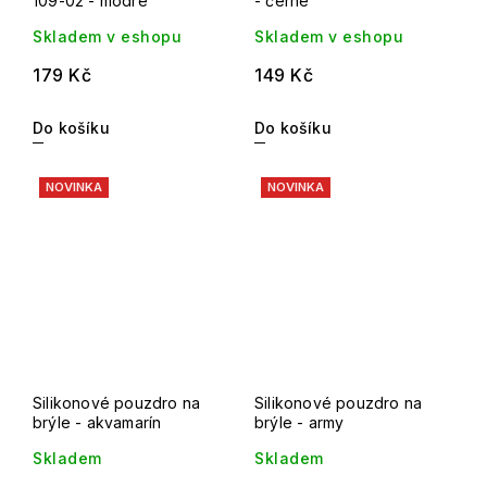
109-02 - modré
- černé
Skladem v eshopu
Skladem v eshopu
179 Kč
149 Kč
Do košíku
Do košíku
NOVINKA
NOVINKA
Silikonové pouzdro na
Silikonové pouzdro na
brýle - akvamarín
brýle - army
Skladem
Skladem