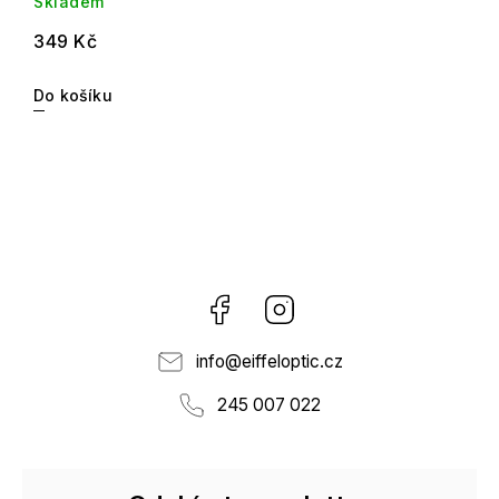
Skladem
349 Kč
Do košíku
Facebook
Instagram
info
@
eiffeloptic.cz
245 007 022