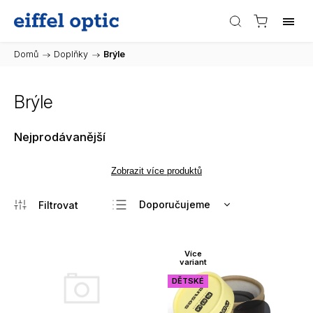
Domů
/
Doplňky
/
Brýle
Brýle
Nejprodávanější
Zobrazit více produktů
Doporučujeme
Nejlevnější
Nejdražší
Více
variant
Nejprodávanější
DĚTSKÉ
Abecedně