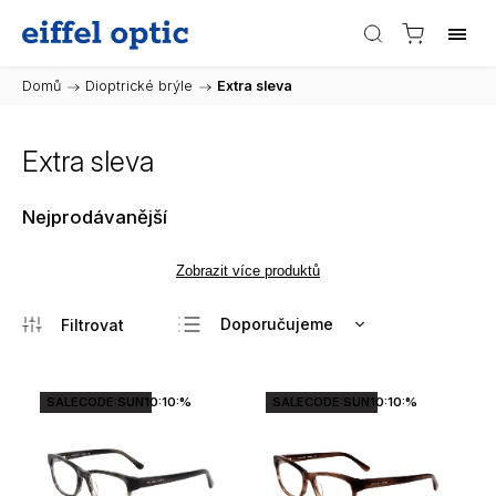
Domů
/
Dioptrické brýle
/
Extra sleva
Extra sleva
Nejprodávanější
Zobrazit více produktů
Doporučujeme
Nejlevnější
Nejdražší
SALECODE:SUN10:10:%
SALECODE:SUN10:10:%
Nejprodávanější
Abecedně