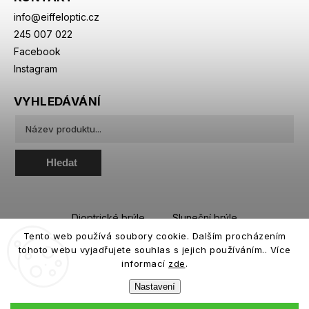
info
@
eiffeloptic.cz
245 007 022
Facebook
Instagram
VYHLEDÁVÁNÍ
Hledat
Dioptrické brýle
Sluneční brýle
Tento web používá soubory cookie. Dalším procházením
Sportovní brýle
Kontaktní čočky
tohoto webu vyjadřujete souhlas s jejich používáním.. Více
Roztoky a oční kapky
informací
zde
.
Nastavení