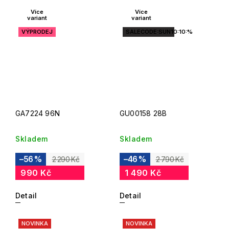
Více
Více
variant
variant
VÝPRODEJ
SALECODE:SUN10:10:%
GA7224 96N
GU00158 28B
Skladem
Skladem
–56 %
–46 %
2 290 Kč
2 790 Kč
990 Kč
1 490 Kč
Detail
Detail
NOVINKA
NOVINKA