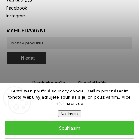
245 007 022
Facebook
Instagram
VYHLEDÁVÁNÍ
Hledat
Dioptrické brýle
Sluneční brýle
Tento web používá soubory cookie. Dalším procházením
Sportovní brýle
Kontaktní čočky
tohoto webu vyjadřujete souhlas s jejich používáním.. Více
Roztoky a oční kapky
informací
zde
.
Nastavení
Souhlasím
Copyright 2026
eiffeloptic.cz
. Všechna práva vyhrazena.