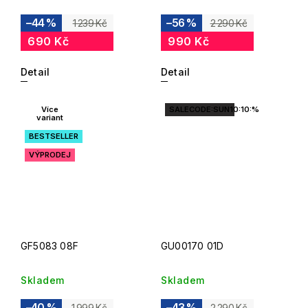
–44 %
–56 %
1 239 Kč
2 290 Kč
690 Kč
990 Kč
Detail
Detail
Více
SALECODE:SUN10:10:%
variant
BESTSELLER
VÝPRODEJ
GF5083 08F
GU00170 01D
Skladem
Skladem
–40 %
–43 %
1 999 Kč
2 290 Kč