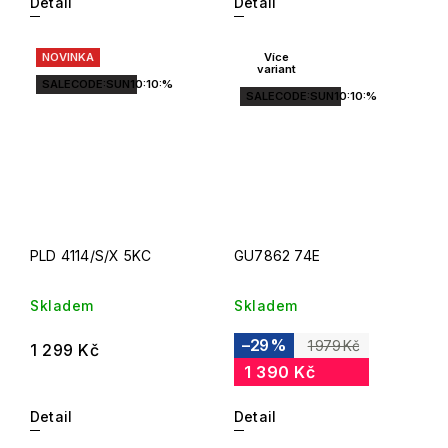
Detail
Detail
NOVINKA
Více
variant
SALECODE:SUN10:10:%
SALECODE:SUN10:10:%
PLD 4114/S/X 5KC
GU7862 74E
Skladem
Skladem
–29 %
1 979 Kč
1 299 Kč
1 390 Kč
Detail
Detail