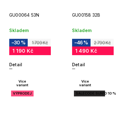
GU00064 53N
GU00158 32B
Skladem
Skladem
–30 %
–46 %
1 709 Kč
2 790 Kč
1 190 Kč
1 490 Kč
Detail
Detail
Více
Více
variant
variant
VÝPRODEJ
SALECODE:SUN10:10:%