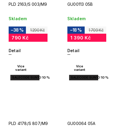
PLD 2163/S 003/M9
GU00113 05B
Skladem
Skladem
–38 %
–18 %
1 290 Kč
1 709 Kč
790 Kč
1 390 Kč
Detail
Detail
Více
Více
variant
variant
SALECODE:SUN10:10:%
SALECODE:SUN10:10:%
PLD 4178/S 807/M9
GU00064 05A