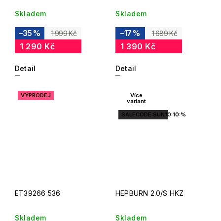
Skladem
Skladem
–35 %
–17 %
1 999 Kč
1 689 Kč
1 290 Kč
1 390 Kč
Detail
Detail
VÝPRODEJ
Více
variant
SALECODE:SUN10:10:%
ET39266 536
HEPBURN 2.0/S HKZ
Skladem
Skladem