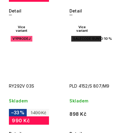
Detail
Detail
Více
Více
variant
variant
VÝPRODEJ
SALECODE:SUN10:10:%
RY292V 03S
PLD 4152/S 807/M9
Skladem
Skladem
–33 %
1 490 Kč
898 Kč
990 Kč