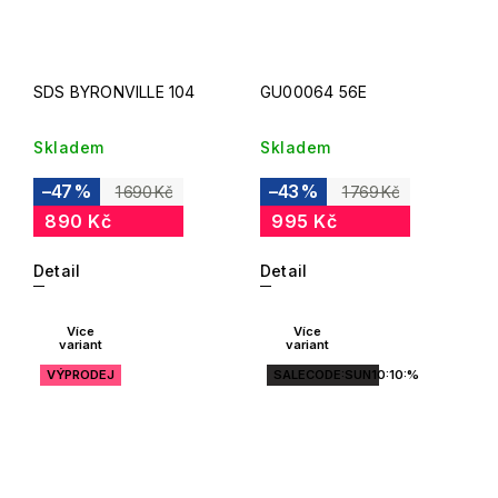
SDS BYRONVILLE 104
GU00064 56E
Skladem
Skladem
–47 %
–43 %
1 690 Kč
1 769 Kč
890 Kč
995 Kč
Detail
Detail
Více
Více
variant
variant
VÝPRODEJ
SALECODE:SUN10:10:%