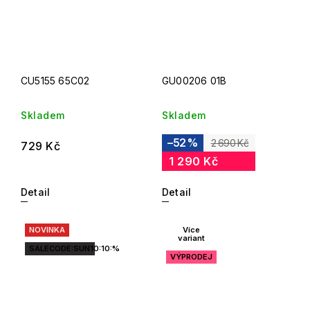
CU5155 65C02
GU00206 01B
Skladem
Skladem
–52 %
2 690 Kč
729 Kč
1 290 Kč
Detail
Detail
NOVINKA
Více
variant
SALECODE:SUN10:10:%
VÝPRODEJ