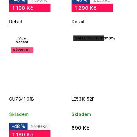
1 190 Kč
1 290 Kč
Detail
Detail
Více
SALECODE:SUN10:10:%
variant
VÝPRODEJ
GU7841 01B
LE5310 52F
Skladem
Skladem
–48 %
2 290 Kč
690 Kč
1 190 Kč