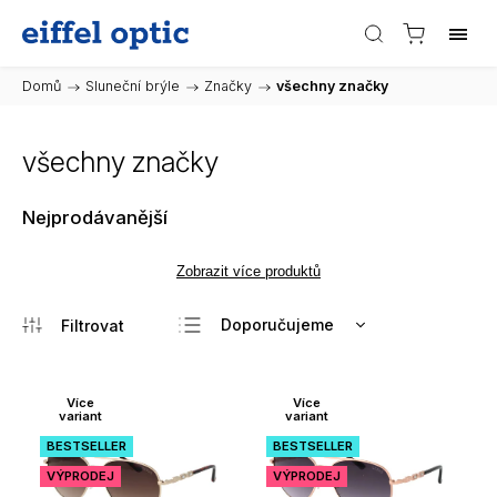
Domů
/
Sluneční brýle
/
Značky
/
všechny značky
všechny značky
Nejprodávanější
Zobrazit více produktů
Doporučujeme
Nejlevnější
Nejdražší
Více
Více
variant
variant
Nejprodávanější
BESTSELLER
BESTSELLER
Abecedně
VÝPRODEJ
VÝPRODEJ