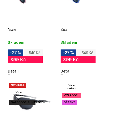
Nixie
Zea
Skladem
Skladem
–27 %
–27 %
549 Kč
549 Kč
399 Kč
399 Kč
Detail
Detail
NOVINKA
Více
variant
Více
variant
VÝPRODEJ
SALECODE:SUN10:10:%
DĚTSKÉ