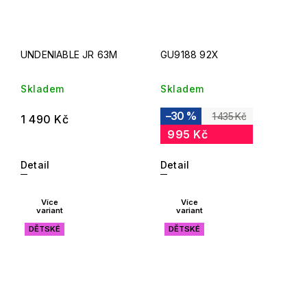
UNDENIABLE JR 63M
GU9188 92X
Skladem
Skladem
–30 %
1 435 Kč
1 490 Kč
995 Kč
Detail
Detail
Více
Více
variant
variant
DĚTSKÉ
DĚTSKÉ