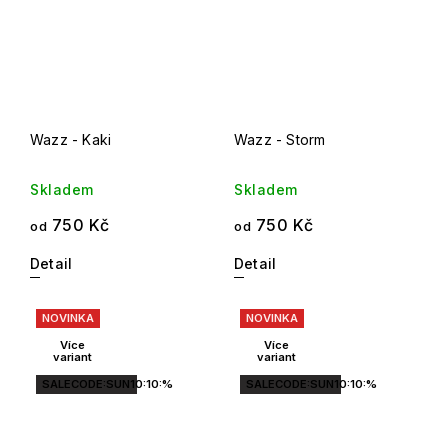
Wazz - Kaki
Wazz - Storm
Skladem
Skladem
750 Kč
750 Kč
od
od
Detail
Detail
NOVINKA
NOVINKA
Více
Více
variant
variant
SALECODE:SUN10:10:%
SALECODE:SUN10:10:%