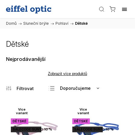
Domů
/
Sluneční brýle
/
Pohlaví
/
Dětské
Dětské
Nejprodávanější
Zobrazit více produktů
Doporučujeme
Nejlevnější
Nejdražší
Více
Více
variant
variant
Nejprodávanější
DĚTSKÉ
DĚTSKÉ
Abecedně
SALECODE:SUN10:10:%
SALECODE:SUN10:10:%