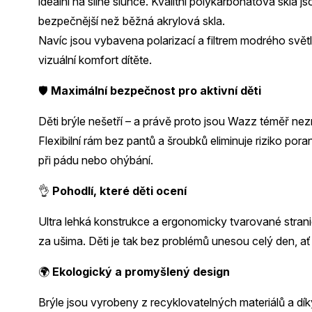
ideální na silné slunce. Kvalitní polykarbonátová skla j
bezpečnější než běžná akrylová skla.
Navíc jsou vybavena polarizací a filtrem modrého světla
vizuální komfort dítěte.
🛡️
Maximální bezpečnost pro aktivní děti
Děti brýle nešetří – a právě proto jsou Wazz téměř nezn
Flexibilní rám bez pantů a šroubků eliminuje riziko por
při pádu nebo ohýbání.
👌
Pohodlí, které děti ocení
Ultra lehká konstrukce a ergonomicky tvarované stranice 
za ušima. Děti je tak bez problémů unesou celý den, ať 
🌍
Ekologický a promyšlený design
Brýle jsou vyrobeny z recyklovatelných materiálů a dík