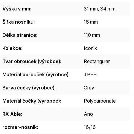
Výška v mm
:
31 mm, 34 mm
Šířka nosníku
:
16 mm
Délka stranice
:
110 mm
Kolekce
:
Iconik
Tvar obrouček (výrobce)
:
Rectangular
Materiál obrouček (výrobce)
:
TPEE
Barva čočky (výrobce)
:
Grey
Materiál čočky (výrobce)
:
Polycarbonate
RX Able
:
Ano
rozmer-nosnik
:
16/16