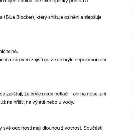
sou nejen odolná, ale také opticky přesná a
 (Blue Blocker), který snižuje oslnění a zlepšuje
ičitelné.
anění a zároveň zajišťuje, že se brýle nepolámou ani
zajišťují, že brýle nikde netlačí – ani na nose, ani
už na hřišti, na výletě nebo u vody.
y své odolnosti mají dlouhou životnost. Součástí