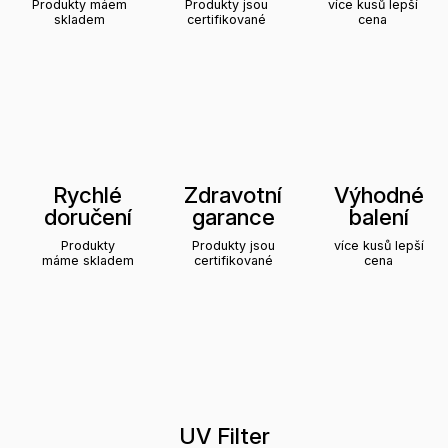
Produkty máem
Produkty jsou
více kusů lepší
skladem
certifikované
cena
Rychlé
Zdravotní
Výhodné
doručení
garance
balení
Produkty
Produkty jsou
více kusů lepší
máme skladem
certifikované
cena
UV Filter