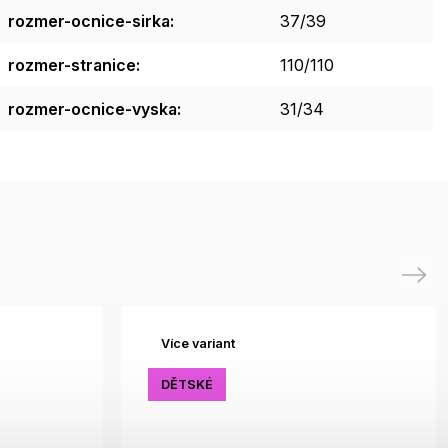
rozmer-ocnice-sirka
:
37/39
rozmer-stranice
:
110/110
rozmer-ocnice-vyska
:
31/34
Next
Více variant
DĚTSKÉ