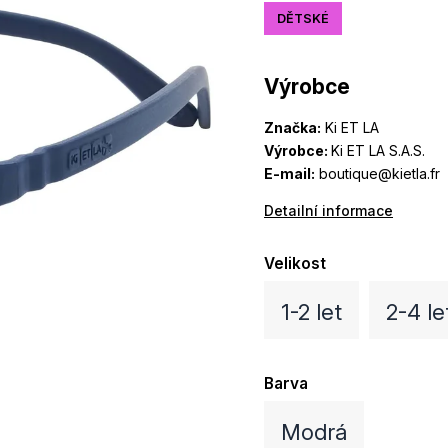
DĚTSKÉ
Výrobce
Značka:
Ki ET LA
Výrobce:
Ki ET LA S.A.S.
E-mail:
boutique@kietla.fr
Detailní informace
Velikost
1-2 let
2-4 le
Barva
Modrá