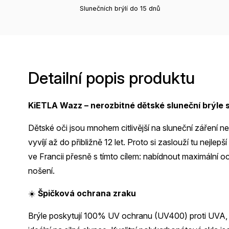
Slunečních brýlí do 15 dnů
Detailní popis produktu
KiETLA Wazz – nerozbitné dětské sluneční brýle 
Dětské oči jsou mnohem citlivější na sluneční záření n
vyvíjí až do přibližně 12 let. Proto si zaslouží tu nejl
ve Francii přesně s tímto cílem: nabídnout maximální 
nošení.
☀️
Špičková ochrana zraku
Brýle poskytují 100% UV ochranu (UV400) proti UVA, U