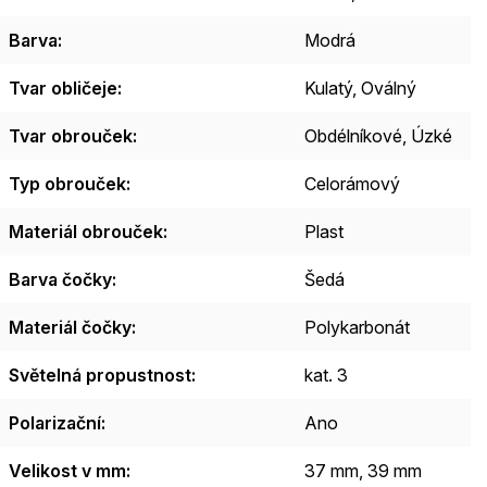
Barva
:
Modrá
Tvar obličeje
:
Kulatý
,
Oválný
Tvar obrouček
:
Obdélníkové
,
Úzké
Typ obrouček
:
Celorámový
Materiál obrouček
:
Plast
Barva čočky
:
Šedá
Materiál čočky
:
Polykarbonát
Světelná propustnost
:
kat. 3
Polarizační
:
Ano
Velikost v mm
:
37 mm, 39 mm