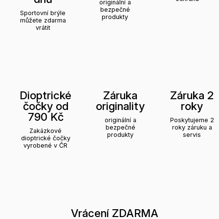
originální a
bezpečné
Sportovní brýle
produkty
můžete zdarma
vrátit
Dioptrické
Záruka
Záruka 2
čočky od
originality
roky
790 Kč
originální a
Poskytujeme 2
bezpečné
roky záruku a
Zakázkové
produkty
servis
dioptrické čočky
vyrobené v ČR
Vrácení ZDARMA