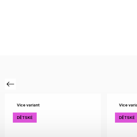
Previous
Více variant
Více vari
DĚTSKÉ
DĚTSKÉ