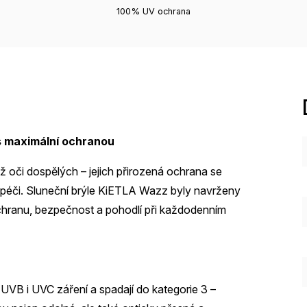
100% UV ochrana
s maximální ochranou
ež oči dospělých – jejich přirozená ochrana se
epší péči. Sluneční brýle KiETLA Wazz byly navrženy
ochranu, bezpečnost a pohodlí při každodenním
VB i UVC záření a spadají do kategorie 3 –