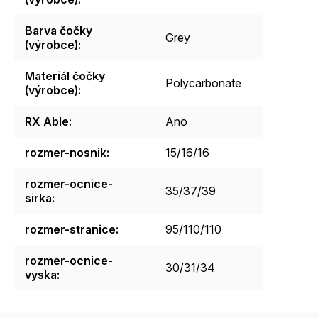
Barva čočky
Grey
(výrobce)
:
Materiál čočky
Polycarbonate
(výrobce)
:
RX Able
:
Ano
rozmer-nosnik
:
15/16/16
rozmer-ocnice-
35/37/39
sirka
:
rozmer-stranice
:
95/110/110
rozmer-ocnice-
30/31/34
vyska
: