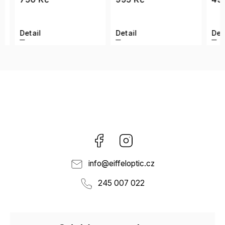
Detail
Detail
Detai
Facebook
Instagram
info
@
eiffeloptic.cz
245 007 022