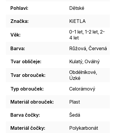
Pohlaví
:
Dětské
Značka
:
KiETLA
0-1 let
,
1-2 let
,
2-
Věk
:
4 let
Barva
:
Růžová
,
Červená
Tvar obličeje
:
Kulatý
,
Oválný
Obdélníkové
,
Tvar obrouček
:
Úzké
Typ obrouček
:
Celorámový
Materiál obrouček
:
Plast
Barva čočky
:
Šedá
Materiál čočky
:
Polykarbonát