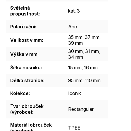
Světelná
kat. 3
propustnost
:
Polarizační
:
Ano
35 mm, 37 mm,
Velikost v mm
:
39 mm
30 mm, 31 mm,
Výška v mm
:
34 mm
Šířka nosníku
:
15 mm, 16 mm
Délka stranice
:
95 mm, 110 mm
Kolekce
:
Iconik
Tvar obrouček
Rectangular
(výrobce)
:
Materiál obrouček
TPEE
(výrobce)
: