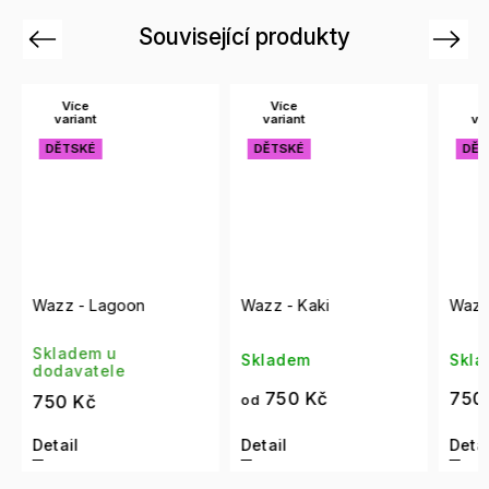
Související produkty
Previous
Next
Více
Více
Ví
variant
variant
var
DĚTSKÉ
DĚTSKÉ
DĚT
Wazz - Lagoon
Wazz - Kaki
Wazz 
Skladem u
Skladem
Skla
dodavatele
750 Kč
750 
750 Kč
od
Detail
Detail
Detai