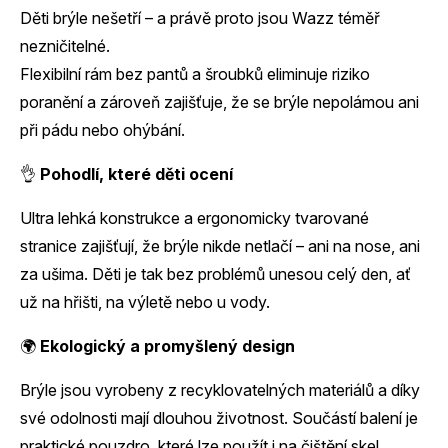
Děti brýle nešetří – a právě proto jsou Wazz téměř
nezničitelné.
Flexibilní rám bez pantů a šroubků eliminuje riziko
poranění a zároveň zajišťuje, že se brýle nepolámou ani
při pádu nebo ohýbání.
👌
Pohodlí, které děti ocení
Ultra lehká konstrukce a ergonomicky tvarované
stranice zajišťují, že brýle nikde netlačí – ani na nose, ani
za ušima. Děti je tak bez problémů unesou celý den, ať
už na hřišti, na výletě nebo u vody.
🌍
Ekologický a promyšlený design
Brýle jsou vyrobeny z recyklovatelných materiálů a díky
své odolnosti mají dlouhou životnost. Součástí balení je
praktické pouzdro, které lze použít i na čištění skel.