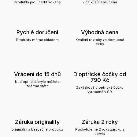
Produkty jsou certifikované
více kusů lepší cena
Rychlé doručení
Výhodná cena
Produkty máme skladem
Kvalitní roztoky za dostupné
ceny
Vrácení do 15 dnů
Dioptrické čočky od
790 Kč
Nedioptrické brýle můžete
zdarma vrátit
Zakázkové dioptrické čočky
vyrobené v ČR
Záruka originality
Záruka 2 roky
originální a bezpečné produkty
Poskytujeme 2 roky záruku a
servis