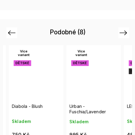
Podobné (8)
Previous
Next
Více
Více
Ví
variant
variant
var
DĚTSKÉ
DĚTSKÉ
DĚT
SALE
Diabola - Blush
Urban -
LE84
Fuschia/Lavender
Skladem
Skla
Skladem
750 Kč
490 
995 Kč