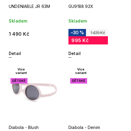
UNDENIABLE JR 63M
GU9188 92X
Skladem
Skladem
–30 %
1 435 Kč
1 490 Kč
995 Kč
Detail
Detail
Více
Více
variant
variant
DĚTSKÉ
DĚTSKÉ
Diabola - Blush
Diabola - Denim