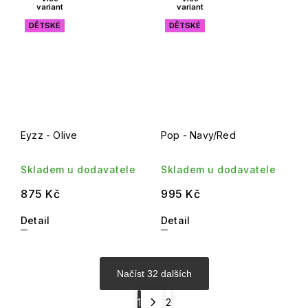
variant
variant
DĚTSKÉ
DĚTSKÉ
Eyzz - Olive
Pop - Navy/Red
Skladem u dodavatele
Skladem u dodavatele
875 Kč
995 Kč
Detail
Detail
Načíst 32 dalších
1
2