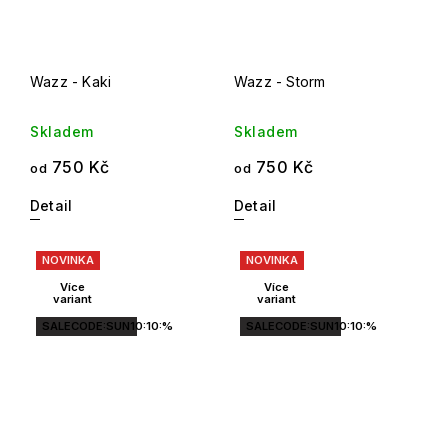
Wazz - Kaki
Wazz - Storm
Skladem
Skladem
750 Kč
750 Kč
od
od
Detail
Detail
NOVINKA
NOVINKA
Více
Více
variant
variant
SALECODE:SUN10:10:%
SALECODE:SUN10:10:%