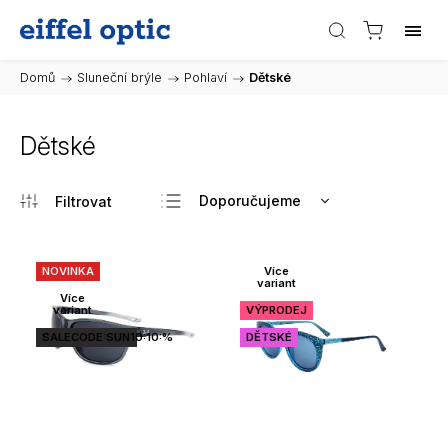
Domů
/
Sluneční brýle
/
Pohlaví
/
Dětské
Dětské
Doporučujeme
Nejlevnější
Nejdražší
NOVINKA
Více
variant
Nejprodávanější
Více
variant
VÝPRODEJ
Abecedně
SALECODE:SUN10:10:%
DĚTSKÉ