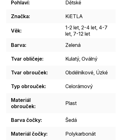
Pohlaví
:
Dětské
Značka
:
KiETLA
1-2 let
,
2-4 let
,
4-7
Věk
:
let
,
7-12 let
Barva
:
Zelená
Tvar obličeje
:
Kulatý
,
Oválný
Tvar obrouček
:
Obdélníkové
,
Úzké
Typ obrouček
:
Celorámový
Materiál
Plast
obrouček
:
Barva čočky
:
Šedá
Materiál čočky
:
Polykarbonát