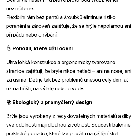
nezničitelné.
Flexibilní rám bez pantů a šroubků eliminuje riziko
poranění a zároveň zajišťuje, že se brýle nepolámou ani
při pádu nebo ohýbání.
👌
Pohodlí, které děti ocení
Ultra lehká konstrukce a ergonomicky tvarované
stranice zajišťují, že brýle nikde netlačí – ani na nose, ani
za ušima. Děti je tak bez problémů unesou celý den, ať
už na hřišti, na výletě nebo u vody.
🌍
Ekologický a promyšlený design
Brýle jsou vyrobeny z recyklovatelných materiálů a díky
své odolnosti mají dlouhou životnost. Součástí balení je
praktické pouzdro, které lze použít i na čištění skel.