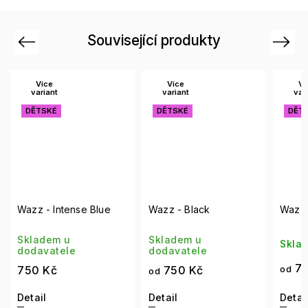
Související produkty
Previous
Next
Více
Více
Ví
variant
variant
var
DĚTSKÉ
DĚTSKÉ
DĚT
Wazz - Intense Blue
Wazz - Black
Wazz 
Skladem u
Skladem u
Skla
dodavatele
dodavatele
75
750 Kč
750 Kč
od
od
Detail
Detail
Detai