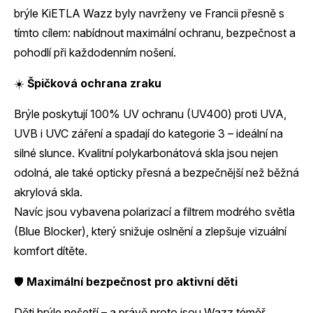
brýle KiETLA Wazz byly navrženy ve Francii přesně s
tímto cílem: nabídnout maximální ochranu, bezpečnost a
pohodlí při každodenním nošení.
☀️
Špičková ochrana zraku
Brýle poskytují 100% UV ochranu (UV400) proti UVA,
UVB i UVC záření a spadají do kategorie 3 – ideální na
silné slunce. Kvalitní polykarbonátová skla jsou nejen
odolná, ale také opticky přesná a bezpečnější než běžná
akrylová skla.
Navíc jsou vybavena polarizací a filtrem modrého světla
(Blue Blocker), který snižuje oslnění a zlepšuje vizuální
komfort dítěte.
🛡️
Maximální bezpečnost pro aktivní děti
Děti brýle nešetří – a právě proto jsou Wazz téměř