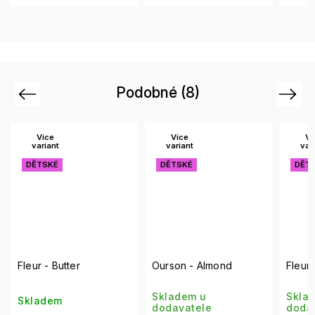
Podobné (8)
Previous
Next
Více
Více
Ví
variant
variant
var
DĚTSKÉ
DĚTSKÉ
DĚT
Fleur - Butter
Ourson - Almond
Fleur 
Skladem u
Skla
Skladem
dodavatele
doda