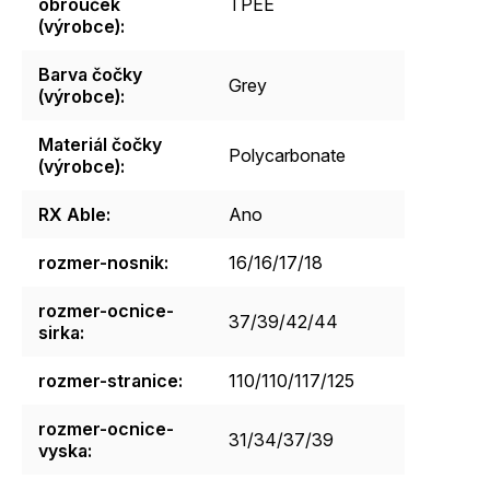
obrouček
TPEE
(výrobce)
:
Barva čočky
Grey
(výrobce)
:
Materiál čočky
Polycarbonate
(výrobce)
:
RX Able
:
Ano
rozmer-nosnik
:
16/16/17/18
rozmer-ocnice-
37/39/42/44
sirka
:
rozmer-stranice
:
110/110/117/125
rozmer-ocnice-
31/34/37/39
vyska
: