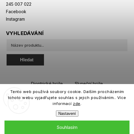
245 007 022
Facebook
Instagram
VYHLEDÁVÁNÍ
Hledat
Dioptrické brýle
Sluneční brýle
Tento web používá soubory cookie. Dalším procházením
Sportovní brýle
Kontaktní čočky
tohoto webu vyjadřujete souhlas s jejich používáním.. Více
Roztoky a oční kapky
informací
zde
.
Nastavení
Souhlasím