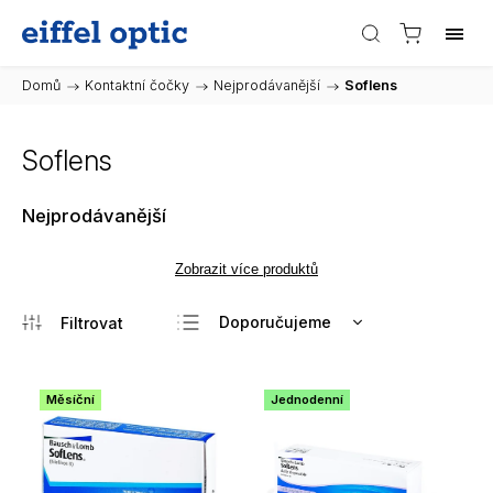
Domů
/
Kontaktní čočky
/
Nejprodávanější
/
Soflens
Soflens
Nejprodávanější
Zobrazit více produktů
Doporučujeme
Nejlevnější
Nejdražší
Měsíční
Jednodenní
Nejprodávanější
Abecedně