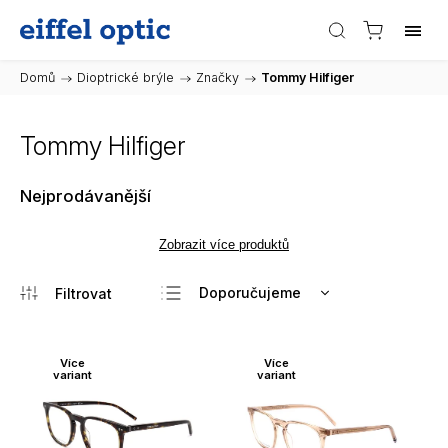
Domů
/
Dioptrické brýle
/
Značky
/
Tommy Hilfiger
Tommy Hilfiger
Nejprodávanější
Zobrazit více produktů
Doporučujeme
Nejlevnější
Nejdražší
Více
Více
variant
variant
Nejprodávanější
Abecedně