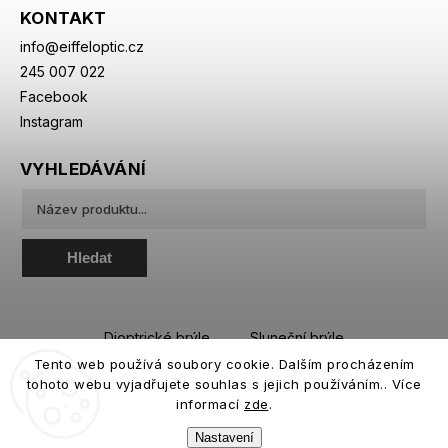
KONTAKT
info
@
eiffeloptic.cz
245 007 022
Facebook
Instagram
VYHLEDÁVÁNÍ
Hledat
Dioptrické brýle
Sluneční brýle
Tento web používá soubory cookie. Dalším procházením
Sportovní brýle
Kontaktní čočky
tohoto webu vyjadřujete souhlas s jejich používáním.. Více
Roztoky a oční kapky
informací
zde
.
Nastavení