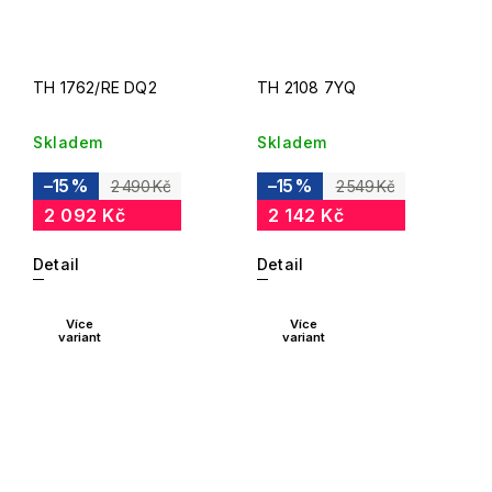
TH 1762/RE DQ2
TH 2108 7YQ
Skladem
Skladem
–15 %
–15 %
2 490 Kč
2 549 Kč
2 092 Kč
2 142 Kč
Detail
Detail
Více
Více
variant
variant