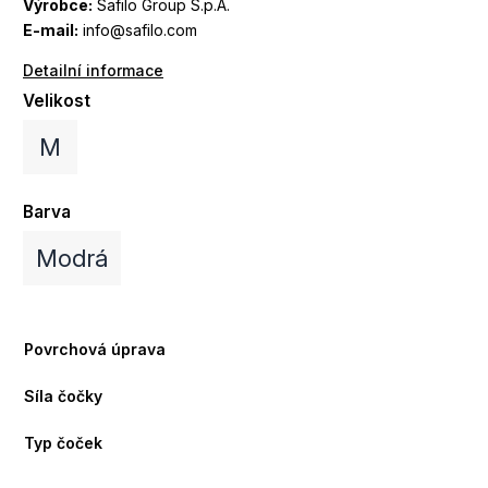
Výrobce:
Safilo Group S.p.A.
E-mail:
info@safilo.com
Detailní informace
Velikost
M
Barva
Modrá
Povrchová úprava
Síla čočky
Typ čoček