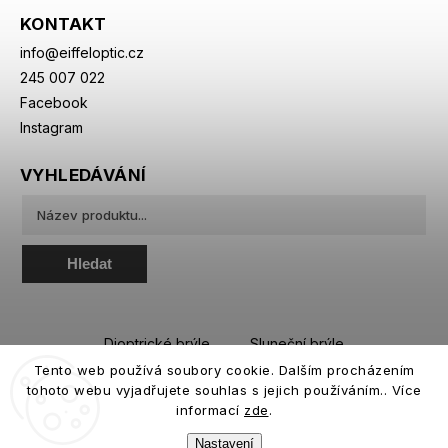
KONTAKT
info
@
eiffeloptic.cz
245 007 022
Facebook
Instagram
VYHLEDÁVÁNÍ
Hledat
Dioptrické brýle
Sluneční brýle
Tento web používá soubory cookie. Dalším procházením
Sportovní brýle
Kontaktní čočky
tohoto webu vyjadřujete souhlas s jejich používáním.. Více
Roztoky a oční kapky
informací
zde
.
Nastavení