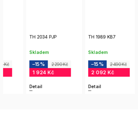
TH 2034 PJP
TH 1989 KB7
TH 2
Skladem
Skladem
Skla
–15 %
–15 %
–15
2 290 Kč
2 490 Kč
1 924 Kč
2 092 Kč
2 0
Detail
Detail
Detai