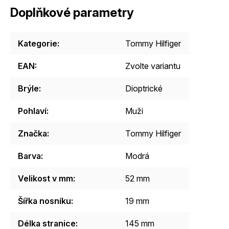
Doplňkové parametry
Kategorie
:
Tommy Hilfiger
EAN
:
Zvolte variantu
Brýle
:
Dioptrické
Pohlaví
:
Muži
Značka
:
Tommy Hilfiger
Barva
:
Modrá
Velikost v mm
:
52 mm
Šířka nosníku
:
19 mm
Délka stranice
:
145 mm