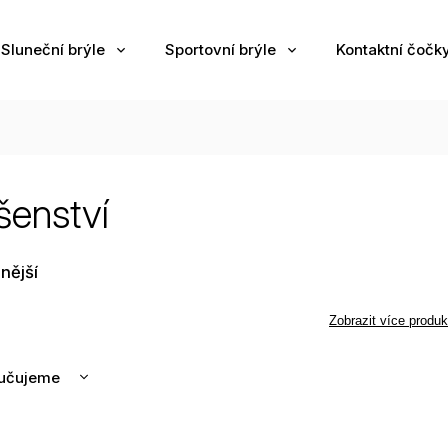
Sluneční brýle
Sportovní brýle
Kontaktní čočk
ušenství
nější
Zobrazit více produk
učujeme
nější
žší