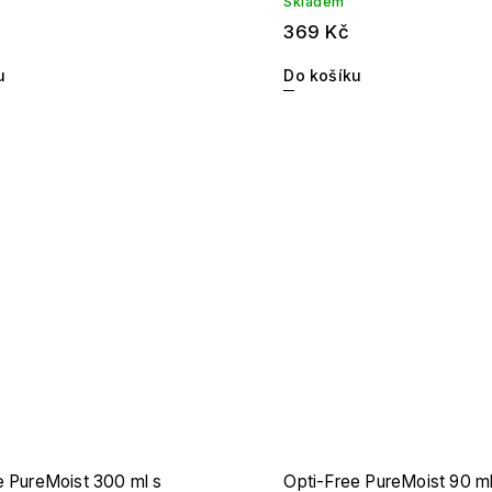
Skladem
369 Kč
u
Do košíku
e PureMoist 300 ml s
Opti-Free PureMoist 90 ml