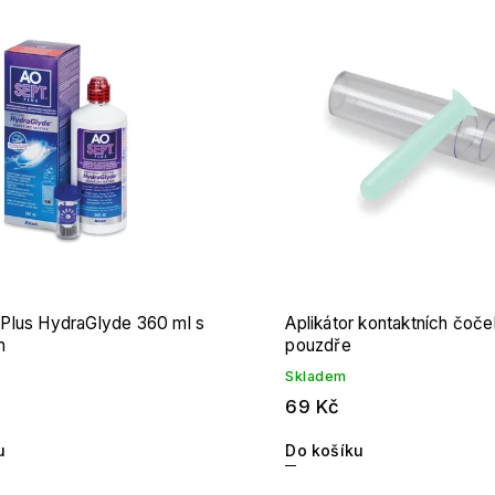
odávanější
edně
lus HydraGlyde 360 ml s
Aplikátor kontaktních čoče
m
pouzdře
Skladem
69 Kč
u
Do košíku