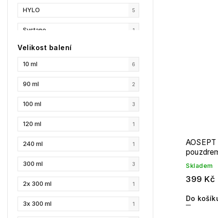
HYLO
5
Nejpr
Abec
Systane
1
Velikost balení
AOSEPT
3
10 ml
6
SoloCare
4
90 ml
2
Boston
1
100 ml
3
EasySept
1
120 ml
1
AOSEPT P
240 ml
1
pouzdre
300 ml
3
Skladem
399 Kč
2x 300 ml
1
Do košík
3x 300 ml
1