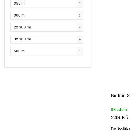
355 ml
1
360 ml
5
2x 360 ml
4
3x 360 ml
4
500 ml
1
Biotrue 
Skladem
249 Kč
Do košík