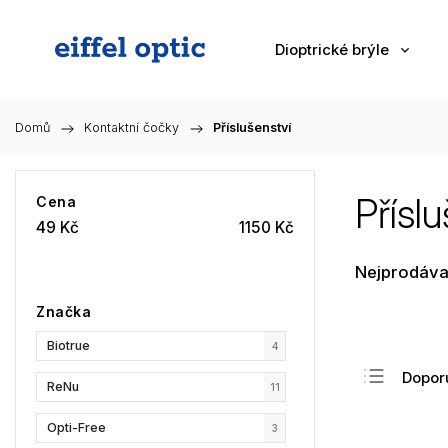
Dioptrické brýle
Domů
/
Kontaktní čočky
/
Příslušenství
Přísl
Cena
49
Kč
1150
Kč
Nejprodáva
Značka
Biotrue
4
Dopor
ReNu
11
Nejlev
Opti-Free
3
Nejdra