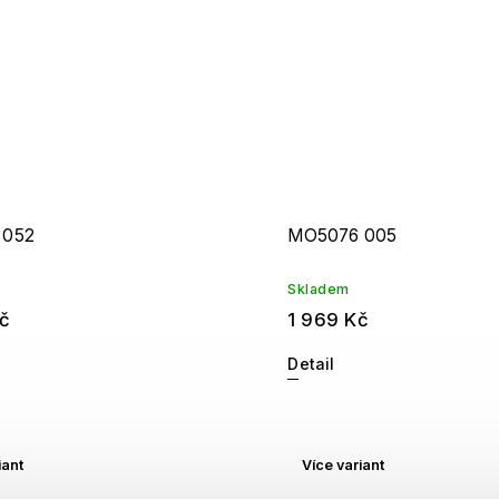
 052
MO5076 005
Skladem
č
1 969 Kč
Detail
iant
Více variant