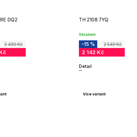
/RE DQ2
TH 2108 7YQ
Skladem
–15 %
2 490 Kč
2 549 Kč
 Kč
2 142 Kč
Detail
iant
Více variant