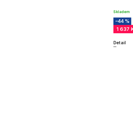
Skladem
–44 %
1 637 
Detail