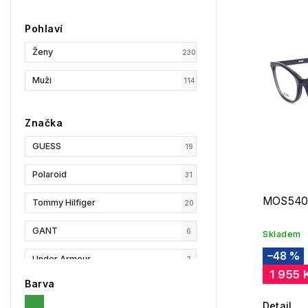
Nejpr
Pohlaví
Abec
Ženy
230
Muži
114
Značka
GUESS
19
Polaroid
31
MOS540
Tommy Hilfiger
20
GANT
6
Skladem
–48 %
Under Armour
7
1 955 
Barva
Privé Revaux
3
Detail