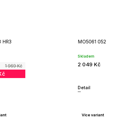
3 HR3
MO5061 052
Skladem
2 049 Kč
1 969 Kč
Kč
Detail
iant
Více variant