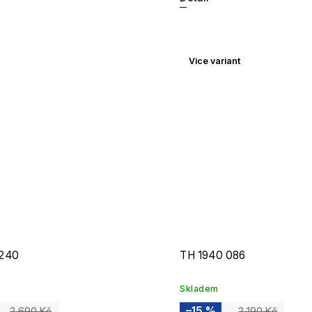
Více variant
240
TH 1940 086
Skladem
–15 %
2 690 Kč
2 190 Kč