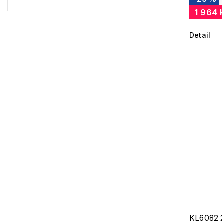
Lacoste
3
1 964 
Kenzo
6
Detail
Carrera
6
G-Star RAW
12
Jil Sander
11
Marc Jacobs
8
Missoni
7
Moschino
3
Zadig & Voltaire
2
MICHAEL KORS
2
David Beckham
1
KL6082 