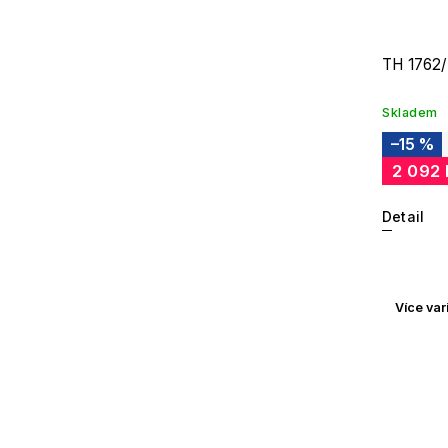
TH 1762
Skladem
–15 %
2 092
Detail
Více var