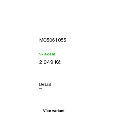
MO5061 055
Skladem
2 049 Kč
Detail
Více variant