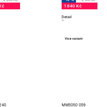
Kč
1 840 Kč
Detail
Více variant
240
MM5050 059