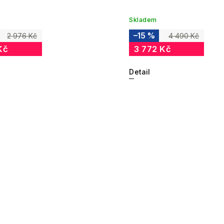
Skladem
–15 %
2 976 Kč
4 490 Kč
Kč
3 772 Kč
Detail