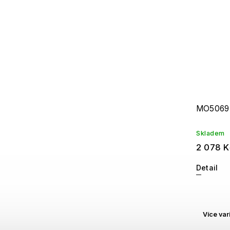
MO5069
Skladem
2 078 K
Detail
Více var