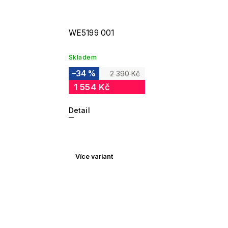
WE5199 001
Skladem
–34 %
2 390 Kč
1 554 Kč
Detail
Více variant