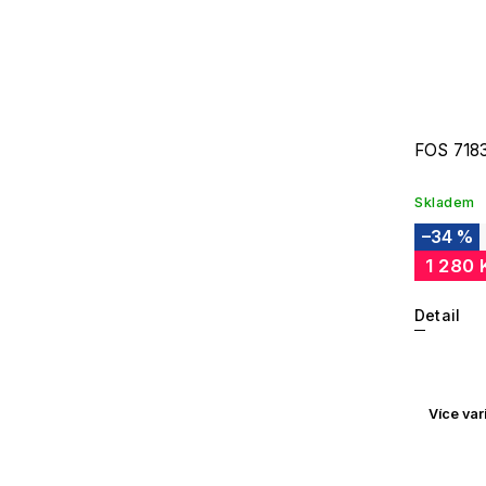
FOS 718
Skladem
–34 %
1 280 
Detail
Více var