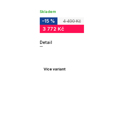
Skladem
–15 %
4 490 Kč
3 772 Kč
Detail
Více variant