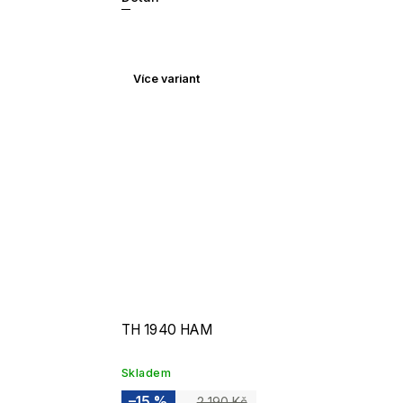
Více variant
TH 1940 HAM
Skladem
–15 %
2 190 Kč