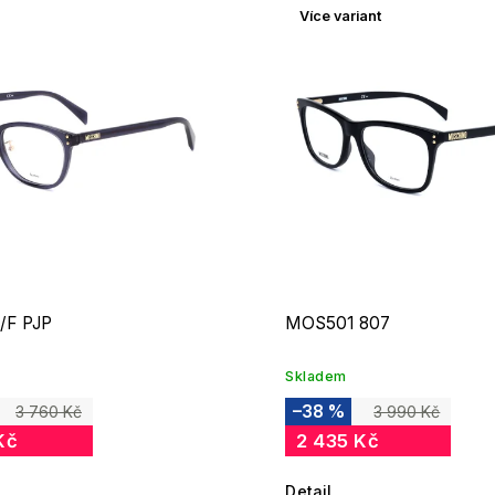
Více variant
odávanější
edně
/F PJP
MOS501 807
Skladem
–38 %
3 760 Kč
3 990 Kč
Kč
2 435 Kč
Detail