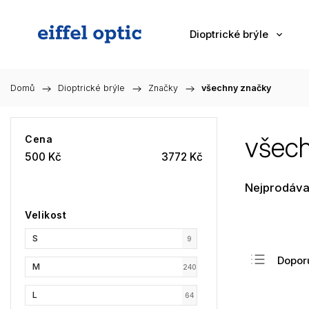
Dioptrické brýle
Domů
/
Dioptrické brýle
/
Značky
/
všechny značky
všec
Cena
500
Kč
3772
Kč
Nejprodáva
Velikost
S
9
Dopor
M
240
Nejlev
L
64
Nejdra