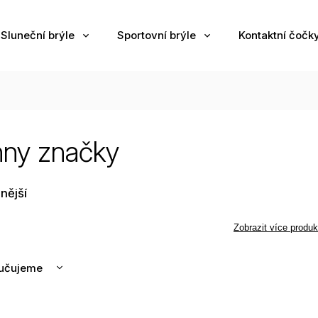
Sluneční brýle
Sportovní brýle
Kontaktní čočk
hny značky
nější
Zobrazit více produk
učujeme
nější
žší