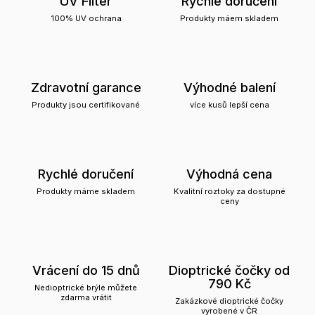
UV Filter
Rychlé doručení
100% UV ochrana
Produkty máem skladem
Zdravotní garance
Výhodné balení
Produkty jsou certifikované
více kusů lepší cena
Rychlé doručení
Výhodná cena
Produkty máme skladem
Kvalitní roztoky za dostupné
ceny
Vrácení do 15 dnů
Dioptrické čočky od
790 Kč
Nedioptrické brýle můžete
zdarma vrátit
Zakázkové dioptrické čočky
vyrobené v ČR