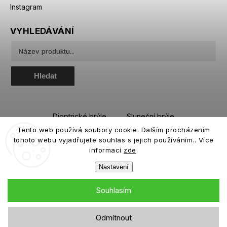
Instagram
VYHLEDÁVÁNÍ
Hledat
Dioptrické brýle
Sluneční brýle
Tento web používá soubory cookie. Dalším procházením
Sportovní brýle
Kontaktní čočky
tohoto webu vyjadřujete souhlas s jejich používáním.. Více
Roztoky a oční kapky
informací
zde
.
Nastavení
Souhlasím
Copyright 2026
eiffeloptic.cz
. Všechna práva vyhrazena.
Odmítnout
Grafický návrh vytvořil a nakódoval
Shoptak.cz