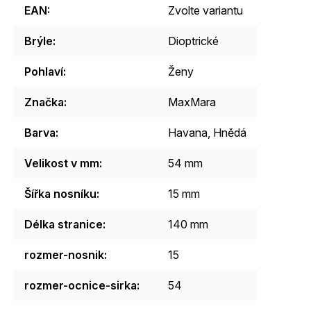
EAN
:
Zvolte variantu
Brýle
:
Dioptrické
Pohlaví
:
Ženy
Značka
:
MaxMara
Barva
:
Havana
,
Hnědá
Velikost v mm
:
54 mm
Šířka nosníku
:
15 mm
Délka stranice
:
140 mm
rozmer-nosnik
:
15
rozmer-ocnice-sirka
:
54