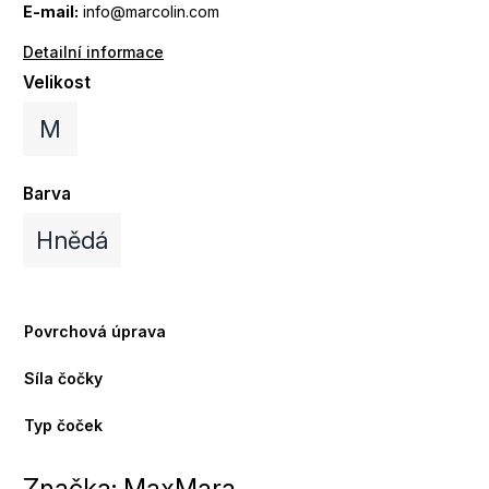
E-mail:
info@marcolin.com
Detailní informace
Velikost
M
Barva
Hnědá
Povrchová úprava
Síla čočky
Typ čoček
Značka:
MaxMara