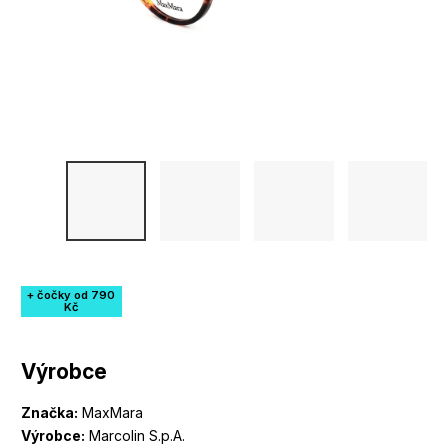
+ čočky od 790
Kč
Výrobce
Značka:
MaxMara
Výrobce:
Marcolin S.p.A.