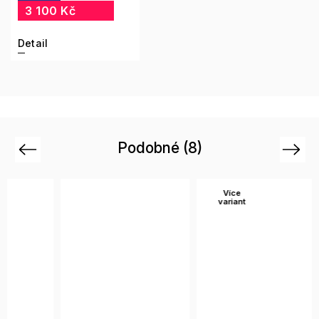
3 100 Kč
Detail
Podobné (8)
Previous
Next
Více
Ví
variant
var