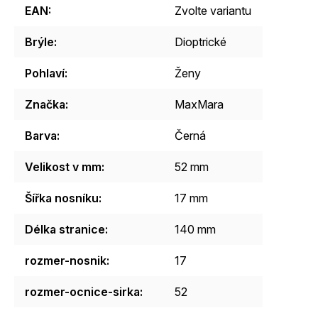
EAN
:
Zvolte variantu
Brýle
:
Dioptrické
Pohlaví
:
Ženy
Značka
:
MaxMara
Barva
:
Černá
Velikost v mm
:
52 mm
Šířka nosníku
:
17 mm
Délka stranice
:
140 mm
rozmer-nosnik
:
17
rozmer-ocnice-sirka
:
52