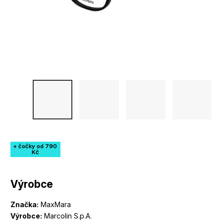
+ čočky od 790
Kč
Výrobce
Značka:
MaxMara
Výrobce:
Marcolin S.p.A.