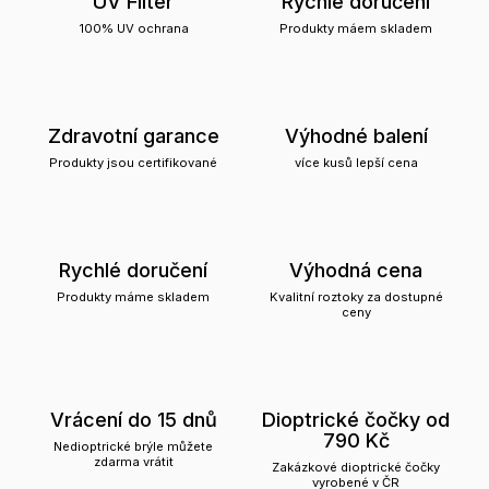
UV Filter
Rychlé doručení
100% UV ochrana
Produkty máem skladem
Zdravotní garance
Výhodné balení
Produkty jsou certifikované
více kusů lepší cena
Rychlé doručení
Výhodná cena
Produkty máme skladem
Kvalitní roztoky za dostupné
ceny
Vrácení do 15 dnů
Dioptrické čočky od
790 Kč
Nedioptrické brýle můžete
zdarma vrátit
Zakázkové dioptrické čočky
vyrobené v ČR