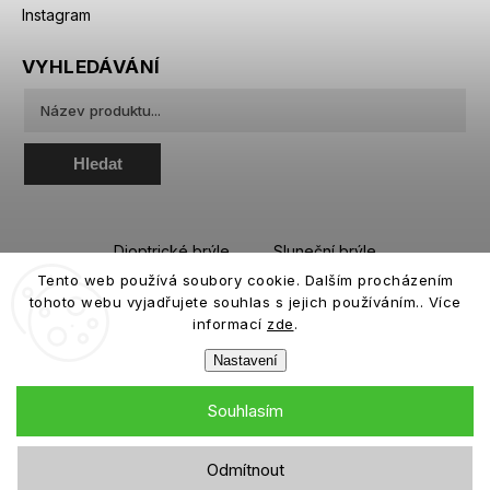
Instagram
VYHLEDÁVÁNÍ
Hledat
Dioptrické brýle
Sluneční brýle
Tento web používá soubory cookie. Dalším procházením
Sportovní brýle
Kontaktní čočky
tohoto webu vyjadřujete souhlas s jejich používáním.. Více
Roztoky a oční kapky
informací
zde
.
Nastavení
Souhlasím
Copyright 2026
eiffeloptic.cz
. Všechna práva vyhrazena.
Odmítnout
Grafický návrh vytvořil a nakódoval
Shoptak.cz
╳