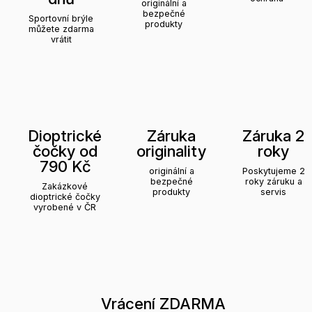
originální a
bezpečné
Sportovní brýle
produkty
můžete zdarma
vrátit
Dioptrické
Záruka
Záruka 2
čočky od
originality
roky
790 Kč
originální a
Poskytujeme 2
bezpečné
roky záruku a
Zakázkové
produkty
servis
dioptrické čočky
vyrobené v ČR
Vrácení ZDARMA