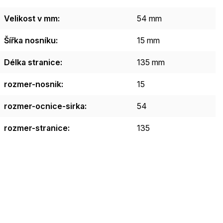
Velikost v mm
:
54 mm
Šířka nosníku
:
15 mm
Délka stranice
:
135 mm
rozmer-nosnik
:
15
rozmer-ocnice-sirka
:
54
rozmer-stranice
:
135