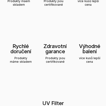
Produkty máem
Produkty jsou
více kusů lepší
skladem
certifikované
cena
Rychlé
Zdravotní
Výhodné
doručení
garance
balení
Produkty
Produkty jsou
více kusů lepší
máme skladem
certifikované
cena
UV Filter