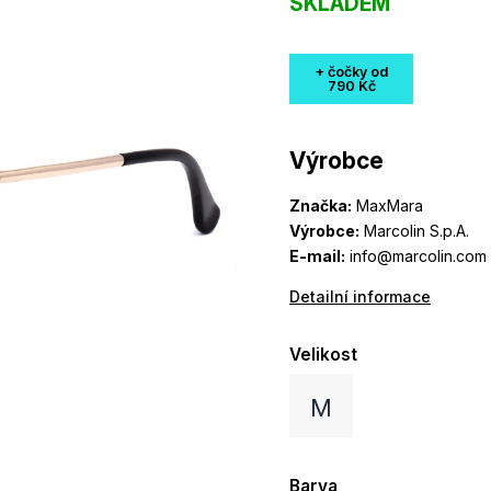
SKLADEM
+ čočky od
790 Kč
Výrobce
Značka:
MaxMara
Výrobce:
Marcolin S.p.A.
E-mail:
info@marcolin.com
Detailní informace
Velikost
M
Barva