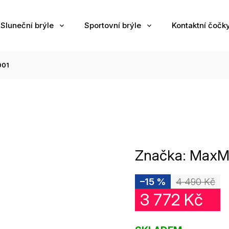
Sluneční brýle
Sportovní brýle
Kontaktní čočk
001
Značka:
MaxM
–15 %
4 490 Kč
3 772 Kč