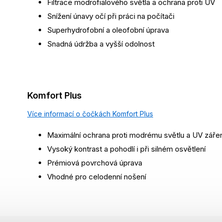
Filtrace modrofialového světla a ochrana proti UV
Snížení únavy očí při práci na počítači
Superhydrofobní a oleofobní úprava
Snadná údržba a vyšší odolnost
Komfort Plus
Více informací o čočkách Komfort Plus
Maximální ochrana proti modrému světlu a UV zářen
Vysoký kontrast a pohodlí i při silném osvětlení
Prémiová povrchová úprava
Vhodné pro celodenní nošení