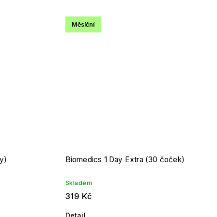
Měsíční
ky)
Biomedics 1 Day Extra (30 čoček)
Skladem
319 Kč
Detail