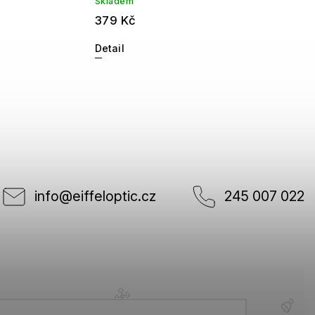
Skladem
379 Kč
Detail
info
@
eiffeloptic.cz
245 007 022