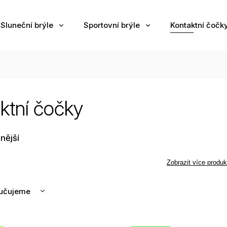
Sluneční brýle
Sportovní brýle
Kontaktní čočk
ktní čočky
nější
Zobrazit více produk
učujeme
nější
žší