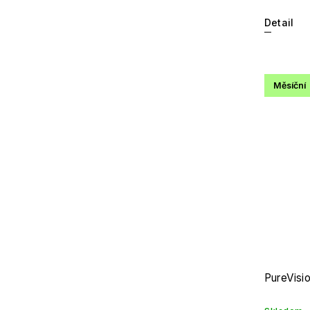
Detail
Měsíční
PureVisi