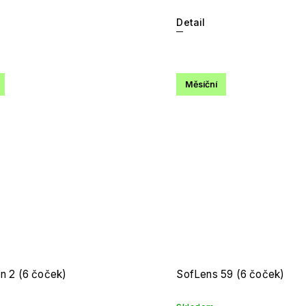
Detail
Měsíční
on 2 (6 čoček)
SofLens 59 (6 čoček)