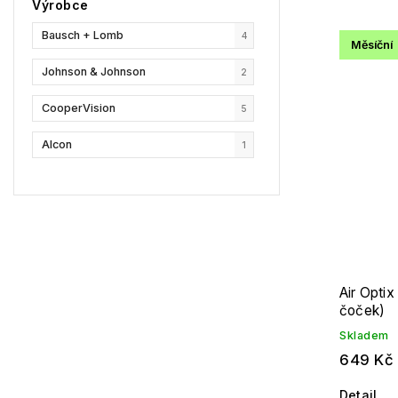
Výrobce
DAILIES
1
Bausch + Lomb
4
Měsíční
Air Optix
1
Johnson & Johnson
2
Biofinity
3
CooperVision
5
Alcon
1
Air Optix
čoček)
Skladem
649 Kč
Detail