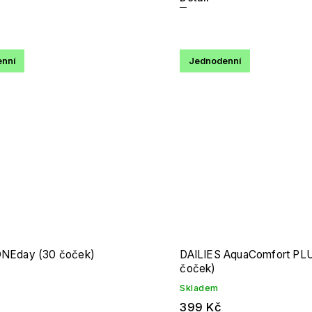
nní
Jednodenní
ONEday (30 čoček)
DAILIES AquaComfort PL
čoček)
Skladem
399 Kč