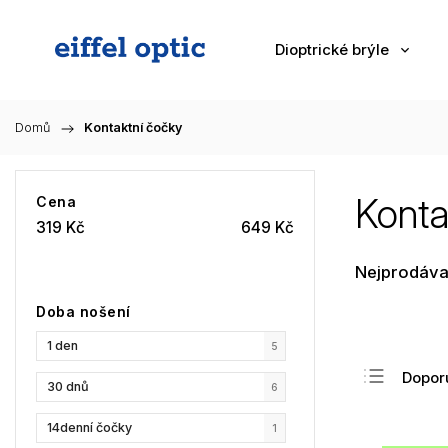
Dioptrické brýle
Domů
/
Kontaktní čočky
Konta
Cena
319
Kč
649
Kč
Nejprodáva
Doba nošení
1 den
5
Dopor
30 dnů
6
Nejlev
14denní čočky
1
Nejdra