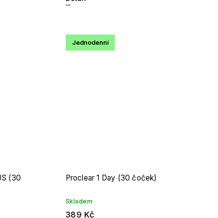
Jednodenní
US (30
Proclear 1 Day (30 čoček)
Skladem
389 Kč