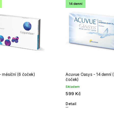
14 denní
odávanější
edně
 - měsíční (6 čoček)
Acuvue Oasys - 14 denní 
čoček)
Skladem
599 Kč
Detail