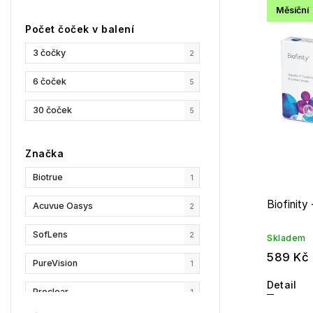
Měsíční
Nejpr
Počet čoček v balení
Abec
3 čočky
2
6 čoček
5
30 čoček
5
Značka
Biotrue
1
Biofinity
Acuvue Oasys
2
SofLens
2
Skladem
589 Kč
PureVision
1
Detail
Proclear
1