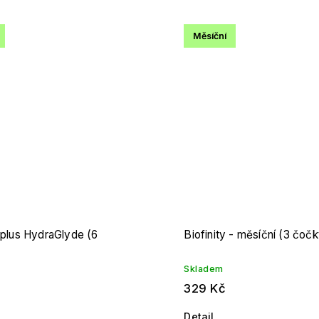
Měsíční
 plus HydraGlyde (6
Biofinity - měsíční (3 čoč
Skladem
329 Kč
Detail