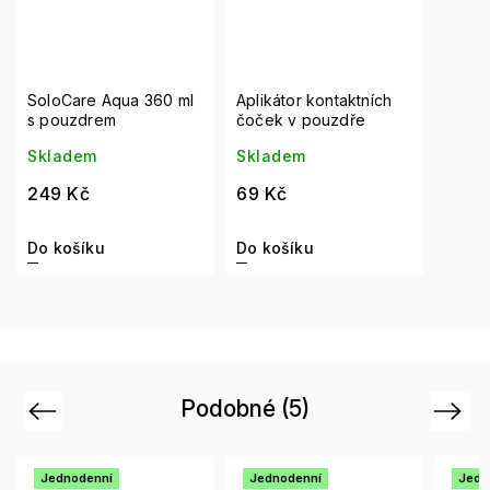
SoloCare Aqua 360 ml
Aplikátor kontaktních
s pouzdrem
čoček v pouzdře
Skladem
Skladem
249 Kč
69 Kč
Do košíku
Do košíku
Podobné (5)
Previous
Next
Jednodenní
Jednodenní
Jedn