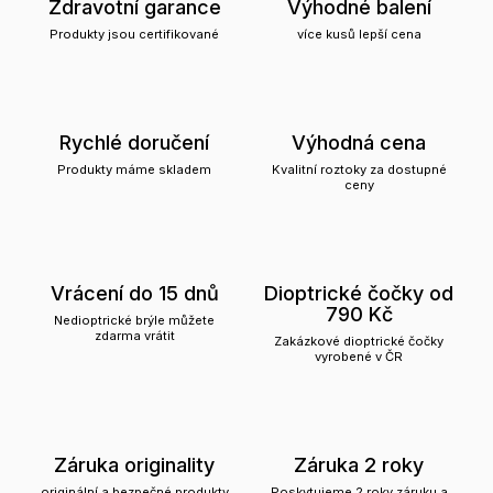
Zdravotní garance
Výhodné balení
Produkty jsou certifikované
více kusů lepší cena
Rychlé doručení
Výhodná cena
Produkty máme skladem
Kvalitní roztoky za dostupné
ceny
Vrácení do 15 dnů
Dioptrické čočky od
790 Kč
Nedioptrické brýle můžete
zdarma vrátit
Zakázkové dioptrické čočky
vyrobené v ČR
Záruka originality
Záruka 2 roky
originální a bezpečné produkty
Poskytujeme 2 roky záruku a