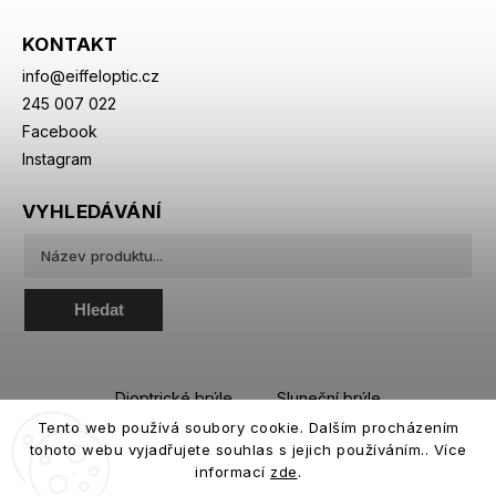
KONTAKT
info
@
eiffeloptic.cz
245 007 022
Facebook
Instagram
VYHLEDÁVÁNÍ
Hledat
Dioptrické brýle
Sluneční brýle
Tento web používá soubory cookie. Dalším procházením
Sportovní brýle
Kontaktní čočky
tohoto webu vyjadřujete souhlas s jejich používáním.. Více
Roztoky a oční kapky
informací
zde
.