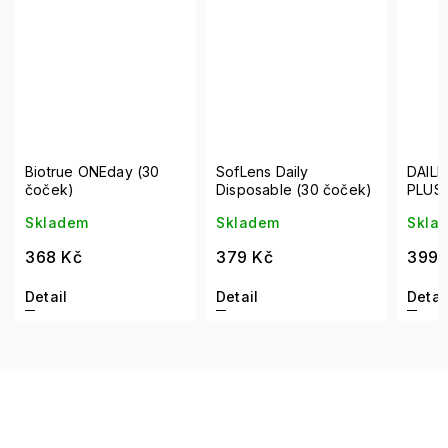
Biotrue ONEday (30
SofLens Daily
DAILI
čoček)
Disposable (30 čoček)
PLUS 
Skladem
Skladem
Skla
368 Kč
379 Kč
399 
Detail
Detail
Detai