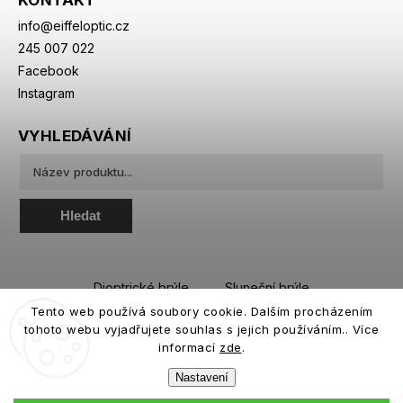
KONTAKT
info
@
eiffeloptic.cz
245 007 022
Facebook
Instagram
VYHLEDÁVÁNÍ
Hledat
Dioptrické brýle
Sluneční brýle
Tento web používá soubory cookie. Dalším procházením
Sportovní brýle
Kontaktní čočky
tohoto webu vyjadřujete souhlas s jejich používáním.. Více
Roztoky a oční kapky
informací
zde
.
Nastavení