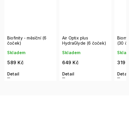
Biofinity - měsíční (6
Air Optix plus
Biome
čoček)
HydraGlyde (6 čoček)
(30 č
Skladem
Skladem
Skla
589 Kč
649 Kč
319 
Detail
Detail
Detai