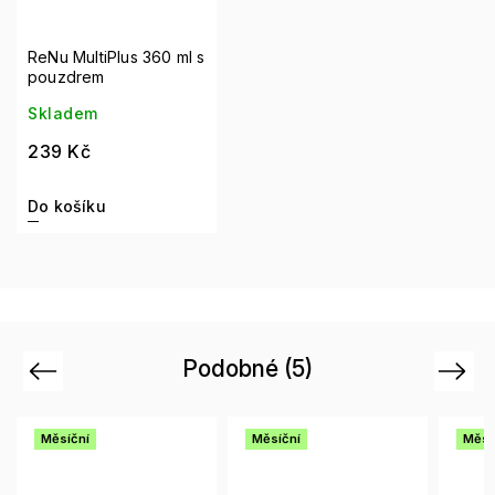
ReNu MultiPlus 360 ml s
pouzdrem
Skladem
239 Kč
Do košíku
Podobné (5)
Previous
Next
Měsíční
Měsíční
Měsí