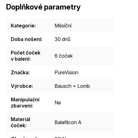
Doplňkové parametry
Kategorie
:
Měsíční
Doba nošení
:
30 dnů
Počet čoček
6 čoček
v balení
:
Značka
:
PureVision
Výrobce
:
Bausch + Lomb
Manipulační
Ne
zbarvení
:
Materiál
Balafilcon A
čoček
: