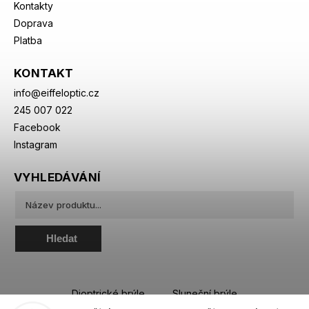
Kontakty
Doprava
Platba
KONTAKT
info
@
eiffeloptic.cz
245 007 022
Facebook
Instagram
VYHLEDÁVÁNÍ
Hledat
Dioptrické brýle
Sluneční brýle