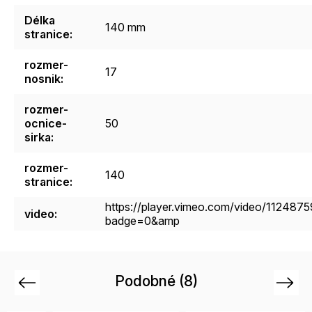
Délka
140 mm
stranice
:
rozmer-
17
nosnik
:
rozmer-
ocnice-
50
sirka
:
rozmer-
140
stranice
:
https://player.vimeo.com/video/112487
video
:
badge=0&amp
Podobné (8)
Previous
Next