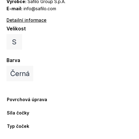
Výrobce:
Safilo Group S.p.A.
E-mail:
info@safilo.com
Detailní informace
Velikost
S
Barva
Černá
Povrchová úprava
Síla čočky
Typ čoček