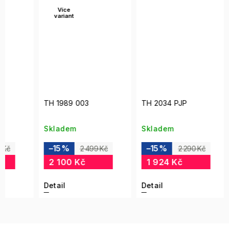
Více
Ví
variant
var
TH 1989 003
TH 2034 PJP
TH 18
Skladem
Skladem
Skla
–15 %
–15 %
–15
2 499 Kč
2 290 Kč
2 100 Kč
1 924 Kč
2 0
Detail
Detail
Detai