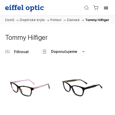
Domů
/
Dioptrické brýle
/
Pohlaví
/
Dámské
/
Tommy Hilfiger
Tommy Hilfiger
Doporučujeme
Nejlevnější
Nejdražší
Nejprodávanější
Abecedně