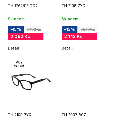
TH 1762/RE DQ2
TH 2108 7YQ
Skladem
Skladem
–15 %
–15 %
2 490 Kč
2 549 Kč
2 092 Kč
2 142 Kč
Detail
Detail
Více
variant
TH 2109 7YQ
TH 2007 807