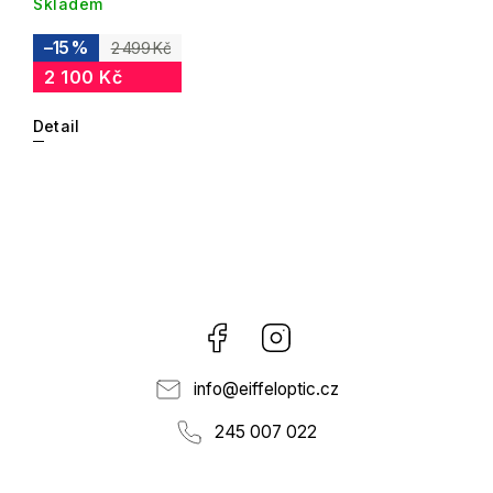
Skladem
–15 %
2 499 Kč
2 100 Kč
Detail
Facebook
Instagram
info
@
eiffeloptic.cz
245 007 022