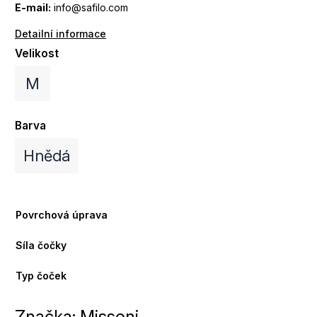
E-mail:
info@safilo.com
Detailní informace
Velikost
M
Barva
Hnědá
Povrchová úprava
Síla čočky
Typ čoček
Značka:
Missoni