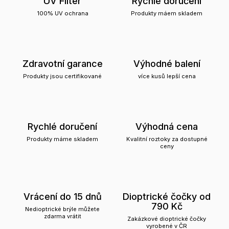
UV Filter
Rychlé doručení
100% UV ochrana
Produkty máem skladem
Zdravotní garance
Výhodné balení
Produkty jsou certifikované
více kusů lepší cena
Rychlé doručení
Výhodná cena
Produkty máme skladem
Kvalitní roztoky za dostupné
ceny
Vrácení do 15 dnů
Dioptrické čočky od
790 Kč
Nedioptrické brýle můžete
zdarma vrátit
Zakázkové dioptrické čočky
vyrobené v ČR