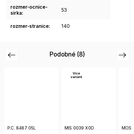
rozmer-ocnice-
53
sirka
:
rozmer-stranice
:
140
Podobné (8)
Previous
Next
Více
variant
P.C. 8487 05L
MIS 0039 X0D
MOS5