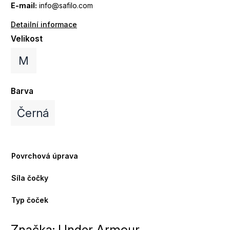
E-mail:
info@safilo.com
Detailní informace
Velikost
M
Barva
Černá
Povrchová úprava
Síla čočky
Typ čoček
Značka:
Under Armour