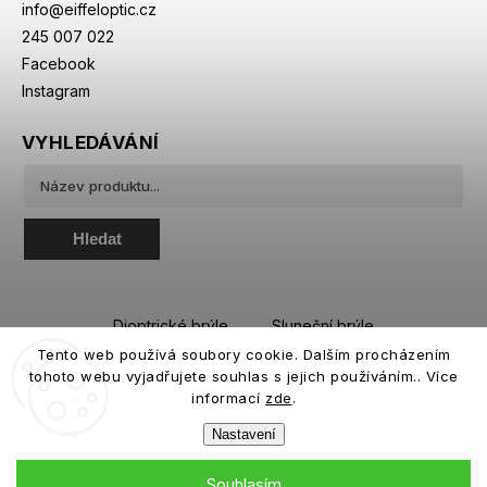
info
@
eiffeloptic.cz
245 007 022
Facebook
Instagram
VYHLEDÁVÁNÍ
Hledat
Dioptrické brýle
Sluneční brýle
Tento web používá soubory cookie. Dalším procházením
Sportovní brýle
Kontaktní čočky
tohoto webu vyjadřujete souhlas s jejich používáním.. Více
Roztoky a oční kapky
informací
zde
.
Nastavení
Souhlasím