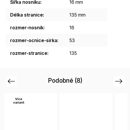
Šířka nosníku
:
16 mm
Délka stranice
:
135 mm
rozmer-nosnik
:
16
rozmer-ocnice-sirka
:
53
rozmer-stranice
:
135
Podobné (8)
Previous
Next
Více
variant