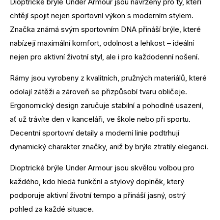
Dioptrické brýle Under Armour jsou navrženy pro ty, kteří
chtějí spojit nejen sportovní výkon s moderním stylem.
Značka známá svým sportovním DNA přináší brýle, které
nabízejí maximální komfort, odolnost a lehkost – ideální
nejen pro aktivní životní styl, ale i pro každodenní nošení.
Rámy jsou vyrobeny z kvalitních, pružných materiálů, které
odolají zátěži a zároveň se přizpůsobí tvaru obličeje.
Ergonomický design zaručuje stabilní a pohodlné usazení,
ať už trávíte den v kanceláři, ve škole nebo při sportu.
Decentní sportovní detaily a moderní linie podtrhují
dynamický charakter značky, aniž by brýle ztratily eleganci.
Dioptrické brýle Under Armour jsou skvělou volbou pro
každého, kdo hledá funkční a stylový doplněk, který
podporuje aktivní životní tempo a přináší jasný, ostrý
pohled za každé situace.