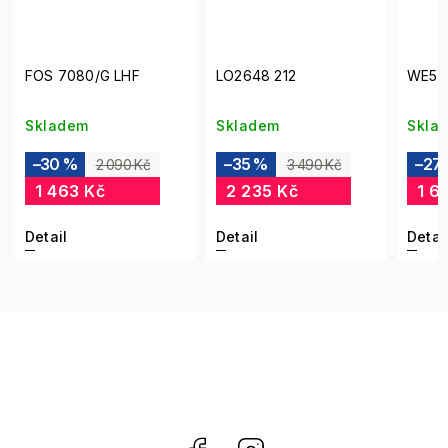
FOS 7080/G LHF
LO2648 212
WE53
Skladem
Skladem
Skla
–30 %
–35 %
–27
2 090 Kč
3 490 Kč
1 463 Kč
2 235 Kč
1 6
Detail
Detail
Detai
Facebook
Instagram