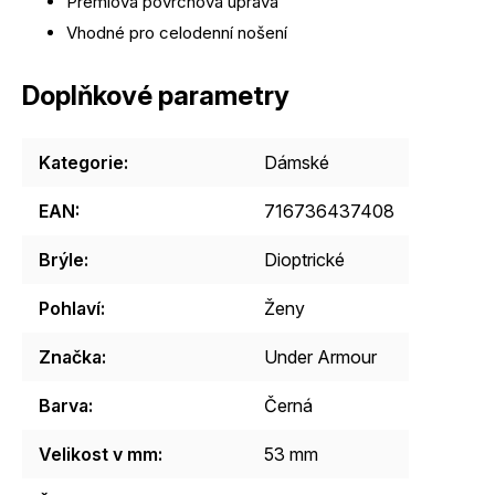
Prémiová povrchová úprava
Vhodné pro celodenní nošení
Doplňkové parametry
Kategorie
:
Dámské
EAN
:
716736437408
Brýle
:
Dioptrické
Pohlaví
:
Ženy
Značka
:
Under Armour
Barva
:
Černá
Velikost v mm
:
53 mm