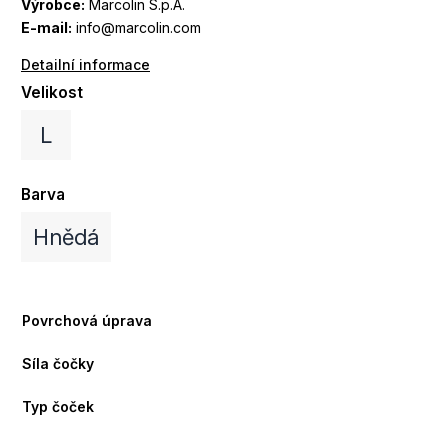
Výrobce:
Marcolin S.p.A.
E-mail:
info@marcolin.com
Detailní informace
Velikost
L
Barva
Hnědá
Povrchová úprava
Síla čočky
Typ čoček