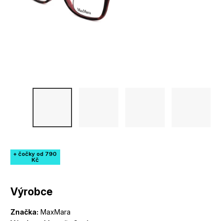
+ čočky od 790
Kč
Výrobce
Značka:
MaxMara