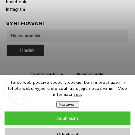
Facebook
Instagram
VYHLEDÁVÁNÍ
Hledat
Dioptrické brýle
Sluneční brýle
Tento web používá soubory cookie. Dalším procházením
Sportovní brýle
Kontaktní čočky
tohoto webu vyjadřujete souhlas s jejich používáním.. Více
Roztoky a oční kapky
informací
zde
.
Nastavení
Souhlasím
Copyright 2026
eiffeloptic.cz
. Všechna práva vyhrazena.
Odmítnout