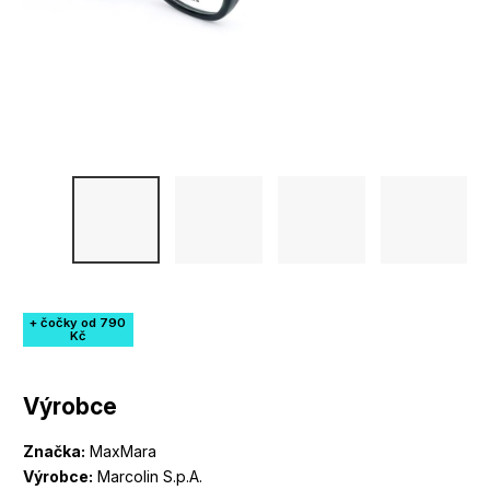
+ čočky od 790
Kč
Výrobce
Značka:
MaxMara
Výrobce:
Marcolin S.p.A.