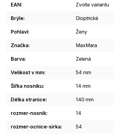
EAN
:
Zvolte variantu
Brýle
:
Dioptrické
Pohlaví
:
Ženy
Značka
:
MaxMara
Barva
:
Zelená
Velikost v mm
:
54 mm
Šířka nosníku
:
14 mm
Délka stranice
:
140 mm
rozmer-nosnik
:
14
rozmer-ocnice-sirka
:
54