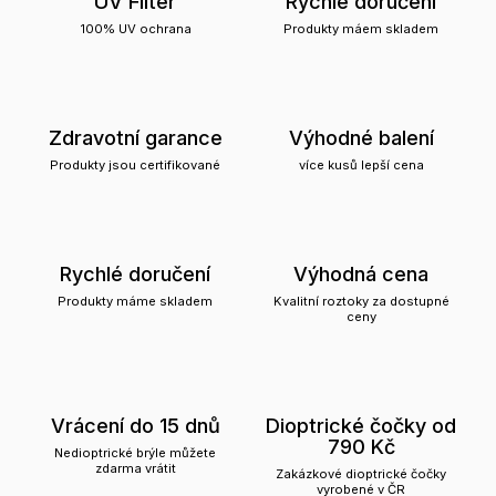
UV Filter
Rychlé doručení
100% UV ochrana
Produkty máem skladem
Zdravotní garance
Výhodné balení
Produkty jsou certifikované
více kusů lepší cena
Rychlé doručení
Výhodná cena
Produkty máme skladem
Kvalitní roztoky za dostupné
ceny
Vrácení do 15 dnů
Dioptrické čočky od
790 Kč
Nedioptrické brýle můžete
zdarma vrátit
Zakázkové dioptrické čočky
vyrobené v ČR