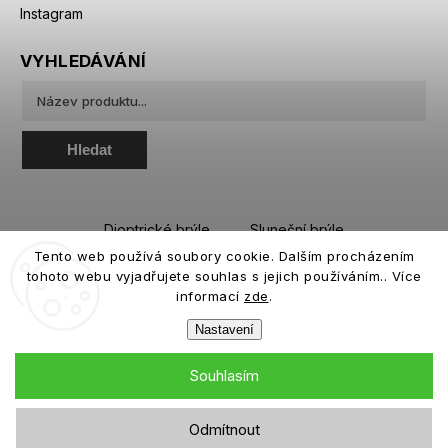
Instagram
VYHLEDÁVÁNÍ
Hledat
Dioptrické brýle
Sluneční brýle
Tento web používá soubory cookie. Dalším procházením
Sportovní brýle
Kontaktní čočky
tohoto webu vyjadřujete souhlas s jejich používáním.. Více
Roztoky a oční kapky
informací
zde
.
Nastavení
Souhlasím
Copyright 2026
eiffeloptic.cz
. Všechna práva vyhrazena.
Odmítnout
Grafický návrh vytvořil a nakódoval
Shoptak.cz