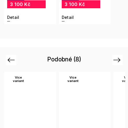
3 100 Kč
3 100 Kč
Detail
Detail
Podobné (8)
Previous
Next
Více
Více
Ví
variant
variant
var