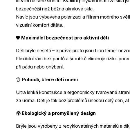
ideální na silné slunce. Kvalitní polykarbonátová skla j
bezpečnější než běžná akrylová skla.
Navíc jsou vybavena polarizací a filtrem modrého světla
vizuální komfort dítěte.
🛡️
Maximální bezpečnost pro aktivní děti
Děti brýle nešetří – a právě proto jsou Lion téměř nezni
Flexibilní rám bez pantů a šroubků eliminuje riziko por
při pádu nebo ohýbání.
👌
Pohodlí, které děti ocení
Ultra lehká konstrukce a ergonomicky tvarované stranice 
za ušima. Děti je tak bez problémů unesou celý den, ať 
🌍
Ekologický a promyšlený design
Brýle jsou vyrobeny z recyklovatelných materiálů a dík