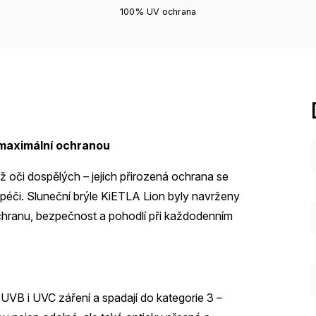
100% UV ochrana
s maximální ochranou
ež oči dospělých – jejich přirozená ochrana se
pší péči. Sluneční brýle KiETLA Lion byly navrženy
ochranu, bezpečnost a pohodlí při každodenním
VB i UVC záření a spadají do kategorie 3 –