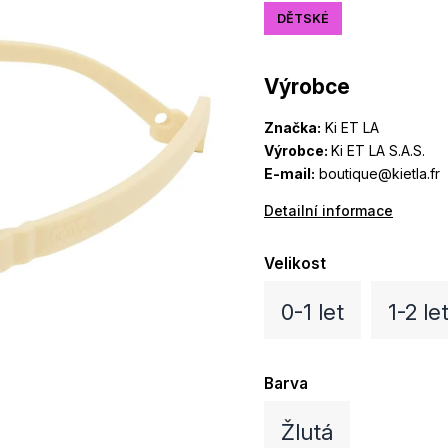
DĚTSKÉ
Výrobce
Značka:
Ki ET LA
Výrobce:
Ki ET LA S.A.S.
E-mail:
boutique@kietla.fr
Detailní informace
Velikost
0-1 let
1-2 le
Barva
Žlutá