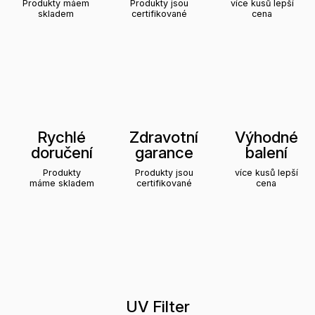
Produkty máem
Produkty jsou
více kusů lepší
skladem
certifikované
cena
Rychlé
Zdravotní
Výhodné
doručení
garance
balení
Produkty
Produkty jsou
více kusů lepší
máme skladem
certifikované
cena
UV Filter