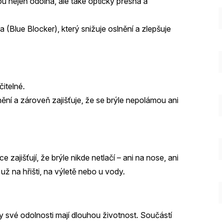
sou nejen odolná, ale také opticky přesná a
 (Blue Blocker), který snižuje oslnění a zlepšuje
čitelné.
anění a zároveň zajišťuje, že se brýle nepolámou ani
zajišťují, že brýle nikde netlačí – ani na nose, ani
už na hřišti, na výletě nebo u vody.
y své odolnosti mají dlouhou životnost. Součástí