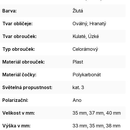
Barva
:
Žlutá
Tvar obličeje
:
Oválný
,
Hranatý
Tvar obrouček
:
Kulaté
,
Úzké
Typ obrouček
:
Celorámový
Materiál obrouček
:
Plast
Materiál čočky
:
Polykarbonát
Světelná propustnost
:
kat. 3
Polarizační
:
Ano
Velikost v mm
:
35 mm, 37 mm, 40 mm
Výška v mm
:
33 mm, 35 mm, 38 mm