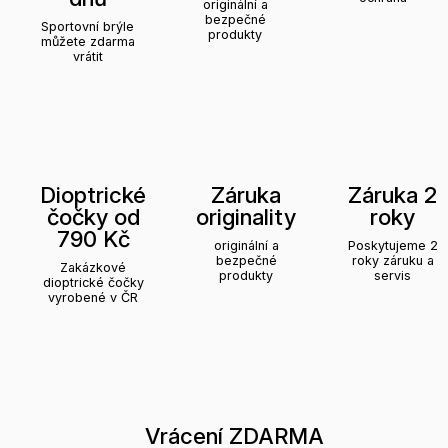
originální a
bezpečné
Sportovní brýle
produkty
můžete zdarma
vrátit
Dioptrické
Záruka
Záruka 2
čočky od
originality
roky
790 Kč
originální a
Poskytujeme 2
bezpečné
roky záruku a
Zakázkové
produkty
servis
dioptrické čočky
vyrobené v ČR
Vrácení ZDARMA