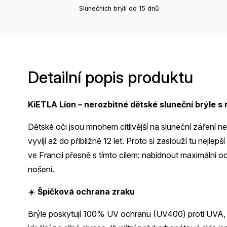
Slunečních brýlí do 15 dnů
Detailní popis produktu
KiETLA Lion – nerozbitné dětské sluneční brýle 
Dětské oči jsou mnohem citlivější na sluneční záření n
vyvíjí až do přibližně 12 let. Proto si zaslouží tu nejle
ve Francii přesně s tímto cílem: nabídnout maximální 
nošení.
☀️
Špičková ochrana zraku
Brýle poskytují 100% UV ochranu (UV400) proti UVA, U