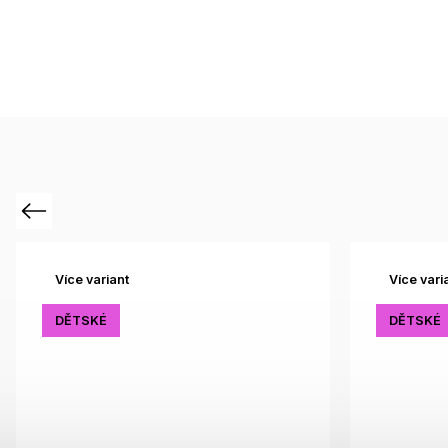
Previous
Více variant
Více vari
DĚTSKÉ
DĚTSKÉ