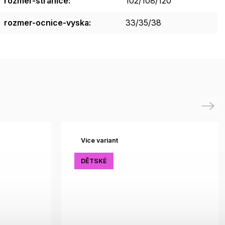
rozmer-stranice
:
102/108/120
rozmer-ocnice-vyska
:
33/35/38
Next
Více variant
DĚTSKÉ