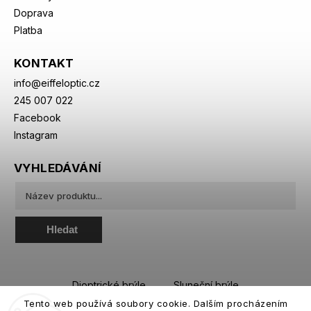
Doprava
Platba
KONTAKT
info
@
eiffeloptic.cz
245 007 022
Facebook
Instagram
VYHLEDÁVÁNÍ
Hledat
Dioptrické brýle
Sluneční brýle
Tento web používá soubory cookie. Dalším procházením
Sportovní brýle
Kontaktní čočky