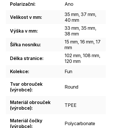
Polarizační
:
Ano
35 mm, 37 mm,
Velikost v mm
:
40 mm
33 mm, 35 mm,
Výška v mm
:
38 mm
15 mm, 16 mm, 17
Šířka nosníku
:
mm
102 mm, 108 mm,
Délka stranice
:
120 mm
Kolekce
:
Fun
Tvar obrouček
Round
(výrobce)
:
Materiál obrouček
TPEE
(výrobce)
:
Materiál čočky
Polycarbonate
(výrobce)
: