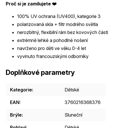
Proč si je zamilujete ❤️
100% UV ochrana (UV400), kategorie 3
polarizovaná skla + filtr modrého světla
nerozbitný, flexibilní rám bez kovových částí
extrémně lehké a pohodlné nošení
navrženo pro děti ve věku 0-4 let
vyvinuto francouzskými odborníky
Doplňkové parametry
Kategorie
:
Dětské
EAN
:
3760216368376
Brýle
:
Sluneční
Pohlaví
:
Dětské