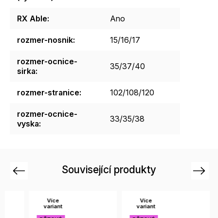
RX Able
:
Ano
rozmer-nosnik
:
15/16/17
rozmer-ocnice-
35/37/40
sirka
:
rozmer-stranice
:
102/108/120
rozmer-ocnice-
33/35/38
vyska
:
Související produkty
Previous
Next
Více
Více
Ví
variant
variant
var