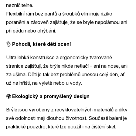
nezničitelné.
Flexibilní rám bez pantů a šroubků eliminuje riziko
poranění a zároveň zajišťuje, že se brýle nepolámou ani
při pádu nebo ohýbání.
👌
Pohodlí, které děti ocení
Ultra lehká konstrukce a ergonomicky tvarované
stranice zajišťují, že brýle nikde netlačí – ani na nose, ani
za ušima. Děti je tak bez problémů unesou celý den, ať
už na hřišti, na výletě nebo u vody.
🌍
Ekologický a promyšlený design
Brýle jsou vyrobeny z recyklovatelných materiálů a díky
své odolnosti mají dlouhou životnost. Součástí balení je
praktické pouzdro, které lze použít i na čištění skel.