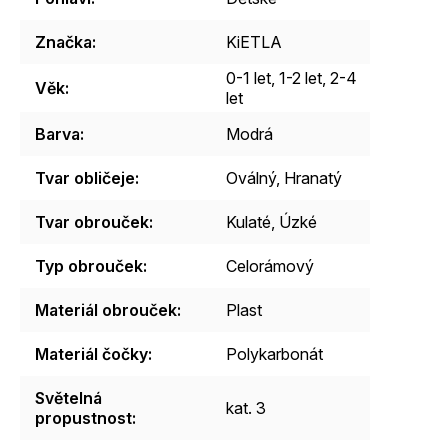
Značka
:
KiETLA
0-1 let
,
1-2 let
,
2-4
Věk
:
let
Barva
:
Modrá
Tvar obličeje
:
Oválný
,
Hranatý
Tvar obrouček
:
Kulaté
,
Úzké
Typ obrouček
:
Celorámový
Materiál obrouček
:
Plast
Materiál čočky
:
Polykarbonát
Světelná
kat. 3
propustnost
: