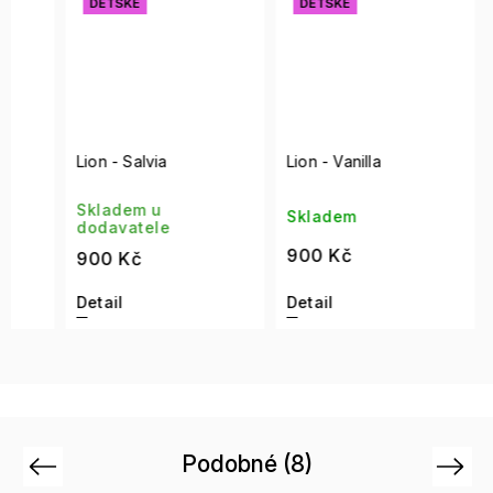
DĚTSKÉ
DĚTSKÉ
DĚT
Lion - Salvia
Lion - Vanilla
Lion 
Skladem u
Skla
Skladem
dodavatele
doda
900 Kč
900 Kč
900 
Detail
Detail
Detai
Podobné (8)
Previous
Next