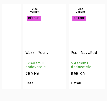
Více
Více
Ví
variant
variant
var
DĚTSKÉ
DĚTSKÉ
DĚT
Wazz - Peony
Pop - Navy/Red
Wazz 
Skladem u
Skladem u
Skla
dodavatele
dodavatele
doda
750 Kč
995 Kč
750 
Detail
Detail
Detai