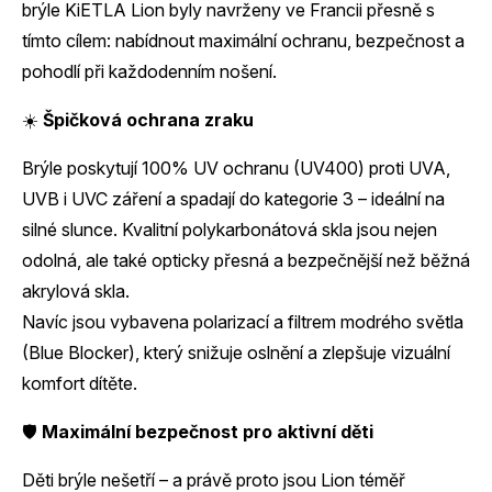
brýle KiETLA Lion byly navrženy ve Francii přesně s
tímto cílem: nabídnout maximální ochranu, bezpečnost a
pohodlí při každodenním nošení.
☀️
Špičková ochrana zraku
Brýle poskytují 100% UV ochranu (UV400) proti UVA,
UVB i UVC záření a spadají do kategorie 3 – ideální na
silné slunce. Kvalitní polykarbonátová skla jsou nejen
odolná, ale také opticky přesná a bezpečnější než běžná
akrylová skla.
Navíc jsou vybavena polarizací a filtrem modrého světla
(Blue Blocker), který snižuje oslnění a zlepšuje vizuální
komfort dítěte.
🛡️
Maximální bezpečnost pro aktivní děti
Děti brýle nešetří – a právě proto jsou Lion téměř