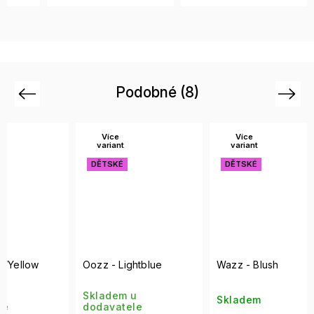
Podobné (8)
Previous
Next
Více
Více
Ví
variant
variant
var
DĚTSKÉ
DĚTSKÉ
DĚT
SALE
Oozz - Lightblue
Wazz - Blush
Zea
Skladem u
Skladem
Skla
dodavatele