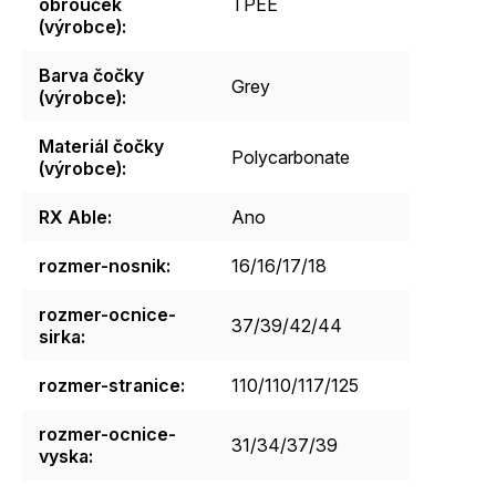
obrouček
TPEE
(výrobce)
:
Barva čočky
Grey
(výrobce)
:
Materiál čočky
Polycarbonate
(výrobce)
:
RX Able
:
Ano
rozmer-nosnik
:
16/16/17/18
rozmer-ocnice-
37/39/42/44
sirka
:
rozmer-stranice
:
110/110/117/125
rozmer-ocnice-
31/34/37/39
vyska
: