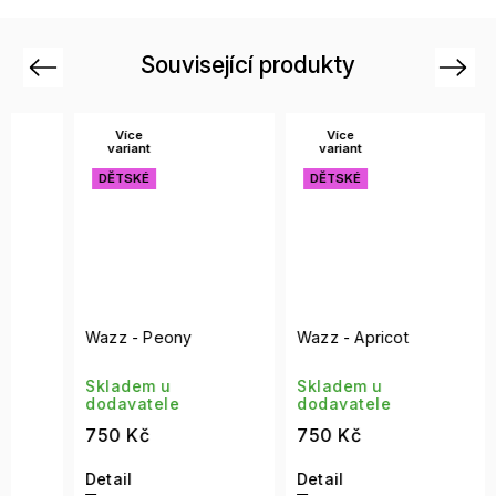
Související produkty
Previous
Next
Více
Více
Ví
variant
variant
var
DĚTSKÉ
DĚTSKÉ
DĚT
Wazz - Peony
Wazz - Apricot
Wazz 
Skladem u
Skladem u
Skla
dodavatele
dodavatele
doda
750 Kč
750 Kč
750 
Detail
Detail
Detai