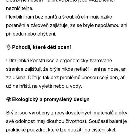
nezničitelné.
Flexibilní rám bez pantů a šroubků eliminuje riziko
poranění a zároveň zajišťuje, že se brýle nepolámou ani
při pádu nebo ohýbání.
👌
Pohodlí, které děti ocení
Ultra lehká konstrukce a ergonomicky tvarované
stranice zajišťují, že brýle nikde netlačí – ani na nose, ani
za ušima. Děti je tak bez problémů unesou celý den, ať
už na hřišti, na výletě nebo u vody.
🌍
Ekologický a promyšlený design
Brýle jsou vyrobeny z recyklovatelných materiálů a díky
své odolnosti mají dlouhou životnost. Součástí balení je
praktické pouzdro, které lze použít i na čištění skel.