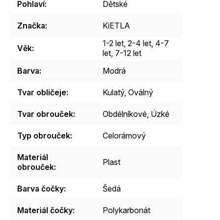
Pohlaví
:
Dětské
Značka
:
KiETLA
1-2 let
,
2-4 let
,
4-7
Věk
:
let
,
7-12 let
Barva
:
Modrá
Tvar obličeje
:
Kulatý
,
Oválný
Tvar obrouček
:
Obdélníkové
,
Úzké
Typ obrouček
:
Celorámový
Materiál
Plast
obrouček
:
Barva čočky
:
Šedá
Materiál čočky
:
Polykarbonát