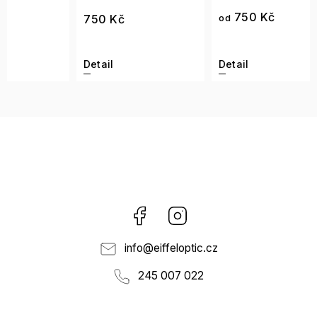
–27
750 Kč
750 Kč
od
399
Detail
Detail
Detai
Facebook
Instagram
info
@
eiffeloptic.cz
245 007 022