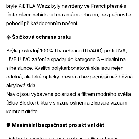
brýle KiETLA Wazz byly navrženy ve Francii přesně s
tímto cílem: nabídnout maximální ochranu, bezpečnost a
pohodlí při každodenním nošení.
☀️
Špičková ochrana zraku
Brýle poskytují 100% UV ochranu (UV400) proti UVA,
UVB i UVC záření a spadají do kategorie 3 – ideální na
silné slunce. Kvalitní polykarbonátová skla jsou nejen
odolná, ale také opticky přesná a bezpečnější než běžná
akrylová skla.
Navíc jsou vybavena polarizací a filtrem modrého světla
(Blue Blocker), který snižuje oslnění a zlepšuje vizuální
komfort dítěte.
🛡️
Maximální bezpečnost pro aktivní děti
Děti brýle nešetří – a právě proto jsou Wazz téměř