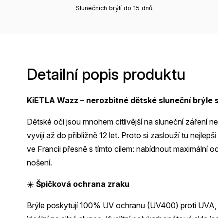
Slunečních brýlí do 15 dnů
Detailní popis produktu
KiETLA Wazz – nerozbitné dětské sluneční brýle 
Dětské oči jsou mnohem citlivější na sluneční záření n
vyvíjí až do přibližně 12 let. Proto si zaslouží tu nejl
ve Francii přesně s tímto cílem: nabídnout maximální 
nošení.
☀️
Špičková ochrana zraku
Brýle poskytují 100% UV ochranu (UV400) proti UVA, U