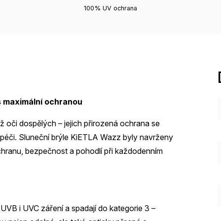
100% UV ochrana
s maximální ochranou
ež oči dospělých – jejich přirozená ochrana se
epší péči. Sluneční brýle KiETLA Wazz byly navrženy
ochranu, bezpečnost a pohodlí při každodenním
VB i UVC záření a spadají do kategorie 3 –