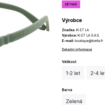
DĚTSKÉ
Výrobce
Značka:
Ki ET LA
Výrobce:
Ki ET LA S.A.S.
E-mail:
boutique@kietla.fr
Detailní informace
Velikost
1-2 let
2-4 le
Barva
Zelená