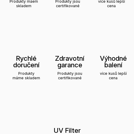
Produkty máem
Produkty jsou
více kusů lepší
skladem
certifikované
cena
Rychlé
Zdravotní
Výhodné
doručení
garance
balení
Produkty
Produkty jsou
více kusů lepší
máme skladem
certifikované
cena
UV Filter