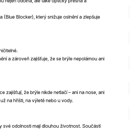
sou nejen odolná, ale také opticky přesná a
 (Blue Blocker), který snižuje oslnění a zlepšuje
ičitelné.
anění a zároveň zajišťuje, že se brýle nepolámou ani
zajišťují, že brýle nikde netlačí – ani na nose, ani
už na hřišti, na výletě nebo u vody.
y své odolnosti mají dlouhou životnost. Součástí