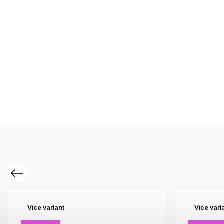
Previous
Více variant
Více vari