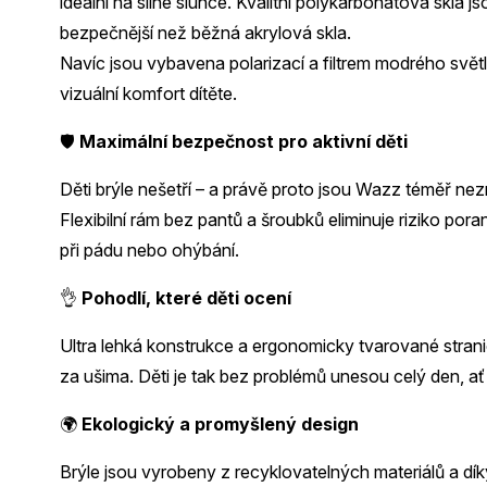
ideální na silné slunce. Kvalitní polykarbonátová skla j
bezpečnější než běžná akrylová skla.
Navíc jsou vybavena polarizací a filtrem modrého světla
vizuální komfort dítěte.
🛡️
Maximální bezpečnost pro aktivní děti
Děti brýle nešetří – a právě proto jsou Wazz téměř nezn
Flexibilní rám bez pantů a šroubků eliminuje riziko por
při pádu nebo ohýbání.
👌
Pohodlí, které děti ocení
Ultra lehká konstrukce a ergonomicky tvarované stranice 
za ušima. Děti je tak bez problémů unesou celý den, ať 
🌍
Ekologický a promyšlený design
Brýle jsou vyrobeny z recyklovatelných materiálů a dík