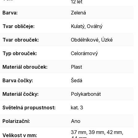
12 let
Barva
:
Zelená
Tvar obličeje
:
Kulatý
,
Oválný
Tvar obrouček
:
Obdélníkové
,
Úzké
Typ obrouček
:
Celorámový
Materiál obrouček
:
Plast
Barva čočky
:
Šedá
Materiál čočky
:
Polykarbonát
Světelná propustnost
:
kat. 3
Polarizační
:
Ano
37 mm, 39 mm, 42 mm,
Velikost v mm
: