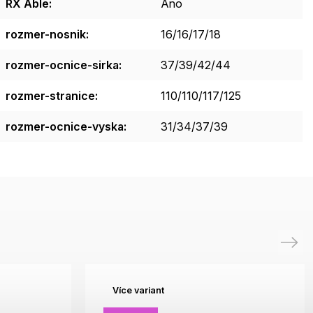
RX Able
:
Ano
rozmer-nosnik
:
16/16/17/18
rozmer-ocnice-sirka
:
37/39/42/44
rozmer-stranice
:
110/110/117/125
rozmer-ocnice-vyska
:
31/34/37/39
Next
Více variant