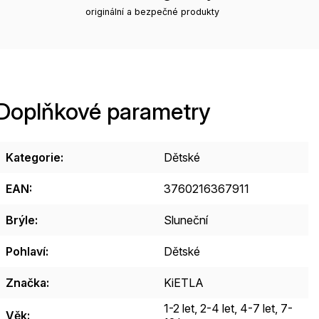
originální a bezpečné produkty
Doplňkové parametry
Kategorie
:
Dětské
EAN
:
3760216367911
Brýle
:
Sluneční
Pohlaví
:
Dětské
Značka
:
KiETLA
1-2 let
,
2-4 let
,
4-7 let
,
7-
Věk
: