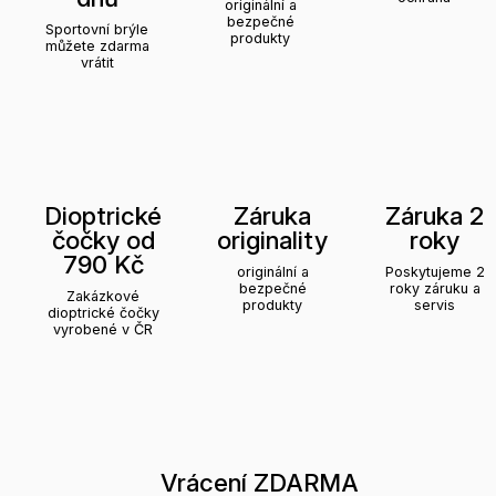
originální a
bezpečné
Sportovní brýle
produkty
můžete zdarma
vrátit
Dioptrické
Záruka
Záruka 2
čočky od
originality
roky
790 Kč
originální a
Poskytujeme 2
bezpečné
roky záruku a
Zakázkové
produkty
servis
dioptrické čočky
vyrobené v ČR
Vrácení ZDARMA