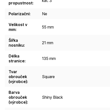
kat. 3
propustnost
:
Polarizační
:
Ne
Velikost v
55 mm
mm
:
Šířka
21 mm
nosníku
:
Délka
135 mm
stranice
:
Tvar
obrouček
Square
(výrobce)
:
Barva
obrouček
Shiny Black
(výrobce)
: