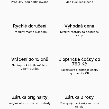
Produkty jsou certifikované
více kusů lepší cena
Rychlé doručení
Výhodná cena
Produkty máme skladem
Kvalitní roztoky za dostupné
ceny
Vrácení do 15 dnů
Dioptrické čočky od
790 Kč
Nedioptrické brýle můžete
zdarma vrátit
Zakázkové dioptrické čočky
vyrobené v ČR
Záruka originality
Záruka 2 roky
originální a bezpečné produkty
Poskytujeme 2 roky záruku a
servis