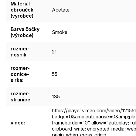
Materiál
obrouček
Acetate
(výrobce)
:
Barva čočky
Smoke
(výrobce)
:
rozmer-
21
nosnik
:
rozmer-
ocnice-
55
sirka
:
rozmer-
135
stranice
:
https://player.vimeo.com/video/1215
badge=0&amp;autopause=0&amp;pla
video
:
frameborder="0" allow="autoplay; fulls
clipboard-write; encrypted-media; web-
origin-when-cross-origin