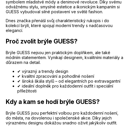
symbolem mladistvé módy a denimové revoluce. Díky svému
odvážnému stylu, smyslné estetice a ikonickým kampaním si
GUESS vybudoval silné postavení ve světě fashion.
Dnes značka přenáší svůj charakteristický rukopis i do
kolekcí brýlí, které spojují moderní trendy s nadčasovou
elegancí.
Proč zvolit brýle GUESS?
Brýle GUESS nejsou jen praktickým doplňkem, ale také
módním statementem. Vynikají designem, kvalitními materiály a
důrazem na detail.
✔ výrazný a trendy design
✔ kvalitní zpracování a pohodlné nošení
✔ široká škála stylů – od elegantních po extravagantní
✔ ideální doplněk pro každodenní outfit i speciální
příležitosti
Kdy a kam se hodí brýle GUESS?
Brýle GUESS jsou perfektní volbou pro každodenní nošení,
do města, na dovolenou i společenské akce. Díky jejich
výraznému designu dokážou snadno oživit jakýkoliv outfit.