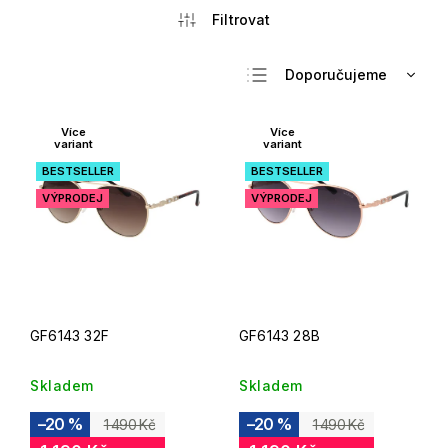
Doporučujeme
Nejlevnější
Více
Více
Nejdražší
variant
variant
Nejprodávanější
BESTSELLER
BESTSELLER
VÝPRODEJ
VÝPRODEJ
Abecedně
GF6143 32F
GF6143 28B
Skladem
Skladem
–20 %
–20 %
1 490 Kč
1 490 Kč