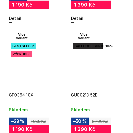
1 190 Kč
1 390 Kč
Detail
Detail
Více
Více
variant
variant
BESTSELLER
SALECODE:SUN10:10:%
VÝPRODEJ
GF0364 10X
GU00213 52E
Skladem
Skladem
–29 %
–50 %
1 689 Kč
2 790 Kč
1 190 Kč
1 390 Kč