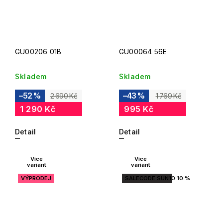
GU00206 01B
GU00064 56E
Skladem
Skladem
–52 %
–43 %
2 690 Kč
1 769 Kč
1 290 Kč
995 Kč
Detail
Detail
Více
Více
variant
variant
VÝPRODEJ
SALECODE:SUN10:10:%